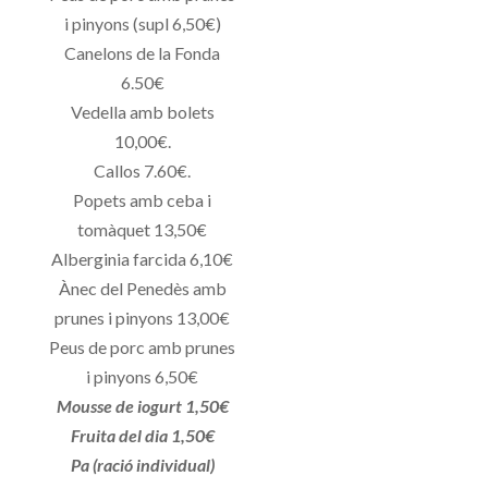
i pinyons (supl 6,50€)
Canelons de la Fonda
6.50€
Vedella amb bolets
10,00€.
Callos 7.60€.
Popets amb ceba i
tomàquet 13,50€
Alberginia farcida 6,10€
Ànec del Penedès amb
prunes i pinyons 13,00€
Peus de porc amb prunes
i pinyons 6,50€
Mousse de iogurt 1,50€
Fruita del dia 1,50€
Pa (ració individual)