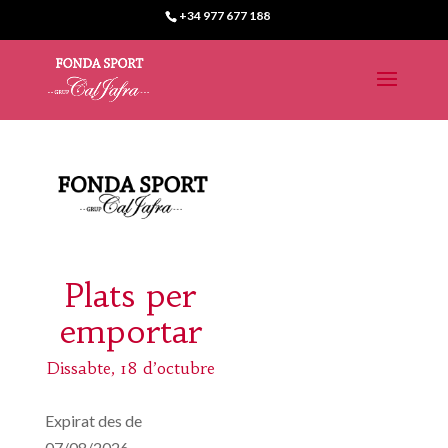
+34 977 677 188
Plats per
emportar
Dissabte, 18 d’octubre
Expirat des de
07/08/2026