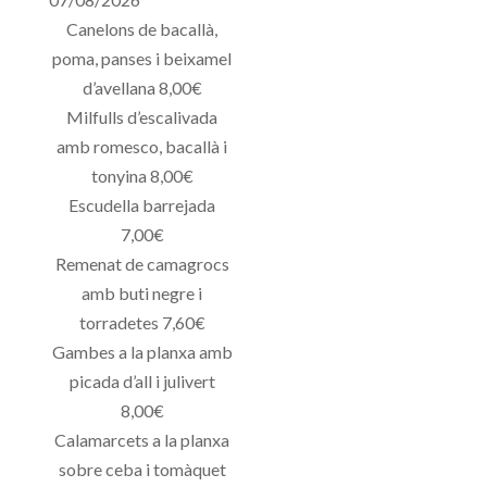
Canelons de bacallà,
poma, panses i beixamel
d’avellana 8,00€
Milfulls d’escalivada
amb romesco, bacallà i
tonyina 8,00€
Escudella barrejada
7,00€
Remenat de camagrocs
amb buti negre i
torradetes 7,60€
Gambes a la planxa amb
picada d’all i julivert
8,00€
Calamarcets a la planxa
sobre ceba i tomàquet