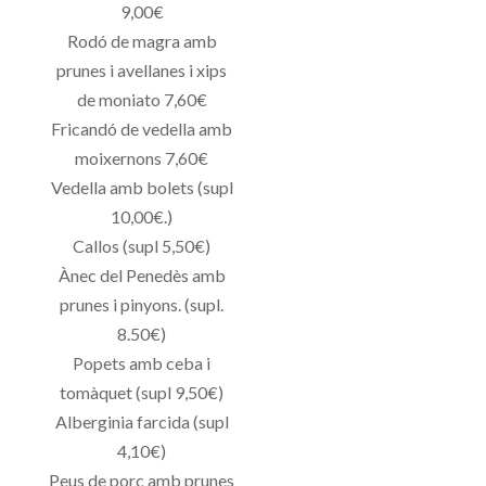
9,00€
Rodó de magra amb
prunes i avellanes i xips
de moniato 7,60€
Fricandó de vedella amb
moixernons 7,60€
Vedella amb bolets (supl
10,00€.)
Callos (supl 5,50€)
Ànec del Penedès amb
prunes i pinyons. (supl.
8.50€)
Popets amb ceba i
tomàquet (supl 9,50€)
Alberginia farcida (supl
4,10€)
Peus de porc amb prunes