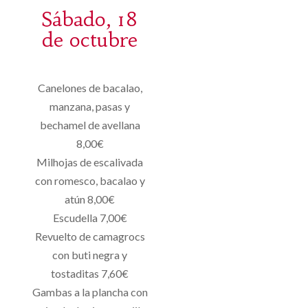
Sábado, 18
de octubre
Canelones de bacalao,
manzana, pasas y
bechamel de avellana
8,00€
Milhojas de escalivada
con romesco, bacalao y
atún 8,00€
Escudella 7,00€
Revuelto de camagrocs
con buti negra y
tostaditas 7,60€
Gambas a la plancha con