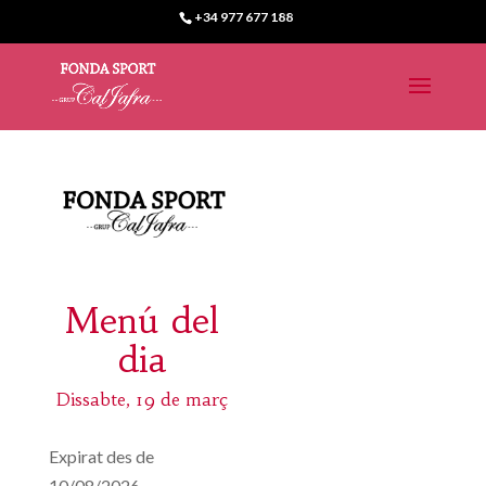
+34 977 677 188
Menú del
dia
Dissabte, 19 de març
Expirat des de
10/08/2026