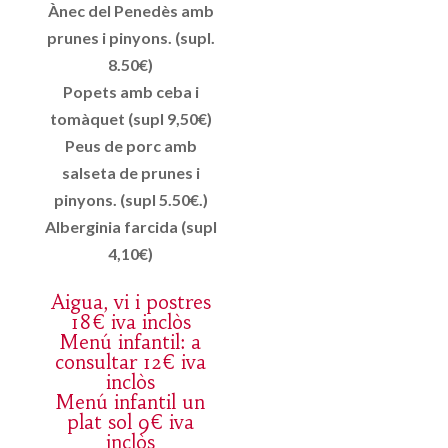
Ànec del Penedès amb
prunes i pinyons. (supl.
8.50€)
Popets amb ceba i
tomàquet (supl 9,50€)
Peus de porc amb
salseta de prunes i
pinyons. (supl 5.50€.)
Alberginia farcida (supl
4,10€)
Aigua, vi i postres
18€ iva inclòs
Menú infantil: a
consultar 12€ iva
inclòs
Menú infantil un
plat sol 9€ iva
inclòs