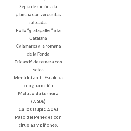
Sepia de ración a la
plancha con verduritas
salteadas
Pollo “gratapaller” a la
Catalana
Calamares a la romana
de la Fonda
Fricandó de ternera con
setas
Menú infantil:
Escalopa
con guarnición
Meloso de ternera
(7.60€)
Callos (supl 5,50 €)
Pato del Penedès con
ciruelas y piñones.