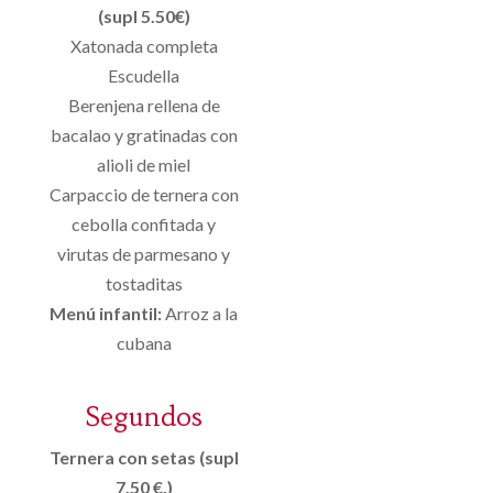
(supl 5.50€)
Xatonada completa
Escudella
Berenjena rellena de
bacalao y gratinadas con
alioli de miel
Carpaccio de ternera con
cebolla confitada y
virutas de parmesano y
tostaditas
Menú infantil:
Arroz a la
cubana
Segundos
Ternera con setas (supl
7.50 €.)