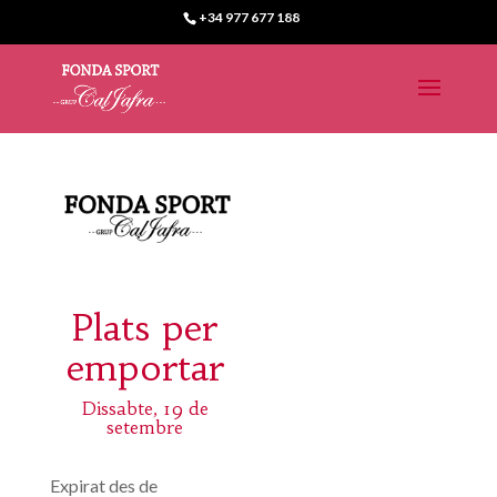
+34 977 677 188
Plats per
emportar
Dissabte, 19 de
setembre
Expirat des de