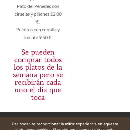
Pato del Penedès con
ciruelas y piñones 12.00
€.
Pulpitos con cebolla y
tomate 9.50 €.
Se pueden
comprar todos
los platos de la
semana pero se
recibirán cada
uno el día que
toca
Avís legal
Cistella
El meu compte
Per poder-te proporcionar la millor experiència en aquesta
web, usem cookies. Si continues navegant per la web,