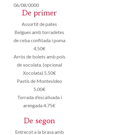
06/08/0000
De primer
Assortit de pates
Belgues amb torradetes
de ceba confitada i poma
4.50€
Arròs de bolets amb pols
de xocolata. (opcional
Xocolata) 5.50€
Pastís de Montevideo
5.00€
Torrada d’escalivada i
arengada 4.75€
De segon
Entrecot a la brasa amb