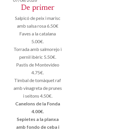
De primer
Salpicó de peix i marisc
amb salsa rosa 6.50€
Faves a la catalana
5.00€.
Torrada amb salmorejo i
pernil ibèric 5.50€.
Pastis de Montevideo
4.75€.
Timbal de tomàquet raf
amb vinagreta de prunes
i seitons 4.50€.
Canelons de la Fonda
4.00€.
Sepietes a la planxa
amb fondo de ceba i