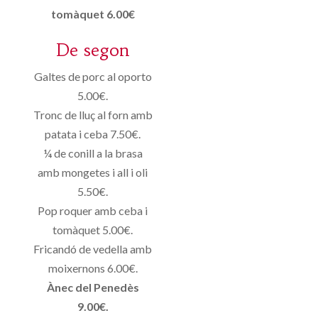
tomàquet 6.00€
De segon
Galtes de porc al oporto
5.00€.
Tronc de lluç al forn amb
patata i ceba 7.50€.
¼ de conill a la brasa
amb mongetes i all i oli
5.50€.
Pop roquer amb ceba i
tomàquet 5.00€.
Fricandó de vedella amb
moixernons 6.00€.
Ànec del Penedès
9.00€.