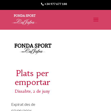
+34 977 677 188
Plats per
emportar
Dissabte, 2 de juny
Expirat des de
07/08/2026