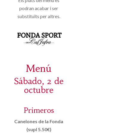
Els plats del menú es
podran acabar i ser
substituïts per altres.
Menú
Sábado, 2 de
octubre
Primeros
Canelones de la Fonda
(supl 5.50€)