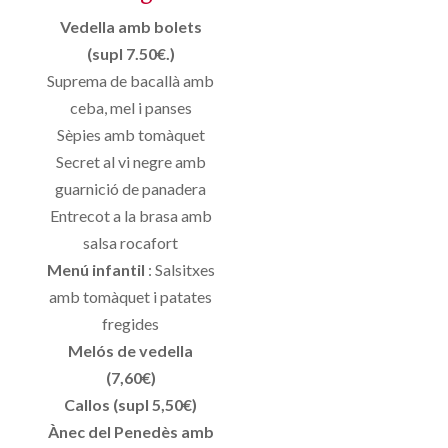
Vedella amb bolets
(supl 7.50€.)
Suprema de bacallà amb
ceba, mel i panses
Sèpies amb tomàquet
Secret al vi negre amb
guarnició de panadera
Entrecot a la brasa amb
salsa rocafort
Menú infantil
: Salsitxes
amb tomàquet i patates
fregides
Melós de vedella
(7,60€)
Callos (supl 5,50€)
Ànec del Penedès amb