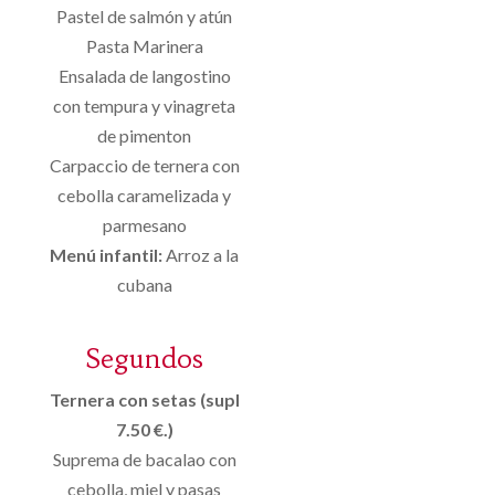
Pastel de salmón y atún
Pasta Marinera
Ensalada de langostino
con tempura y vinagreta
de pimenton
Carpaccio de ternera con
cebolla caramelizada y
parmesano
Menú infantil:
Arroz a la
cubana
Segundos
Ternera con setas (supl
7.50 €.)
Suprema de bacalao con
cebolla, miel y pasas