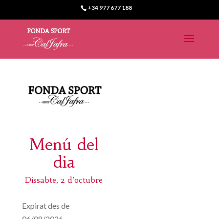
+34 977 677 188
Menú del
dia
Dissabte, 2 d’octubre
Expirat des de
06/08/2026