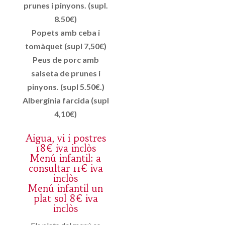
prunes i pinyons. (supl.
8.50€)
Popets amb ceba i
tomàquet (supl 7,50€)
Peus de porc amb
salseta de prunes i
pinyons. (supl 5.50€.)
Alberginia farcida (supl
4,10€)
Aigua, vi i postres
18€ iva inclòs
Menú infantil: a
consultar 11€ iva
inclòs
Menú infantil un
plat sol 8€ iva
inclòs