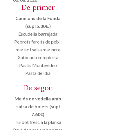
De primer
Canelons de la Fonda
(supl 5.00€.)
Escudella barrejada
Pebrots farcits de peix i
marisc i salsa marinera
Xatonada complerta
Pastis Montevideo
Pasta del dia
De segon
Melós de vedella amb
salsa de bolets (supl
7.60€)
Turbot fresc a la planxa
Peus de porc amb prunes