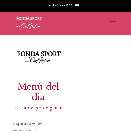
+34 977 677 188
Menú del
dia
Dissabte, 30 de gener
Expirat des de
06/08/2026