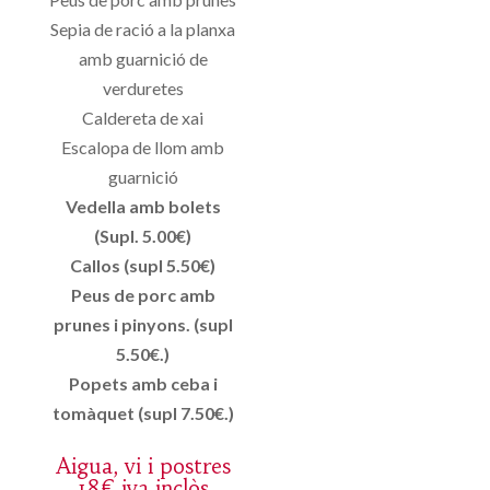
Sepia de ració a la planxa
amb guarnició de
verduretes
Caldereta de xai
Escalopa de llom amb
guarnició
Vedella amb bolets
(Supl. 5.00€)
Callos (supl 5.50€)
Peus de porc amb
prunes i pinyons. (supl
5.50€.)
Popets amb ceba i
tomàquet (supl 7.50€.)
Aigua, vi i postres
18€ iva inclòs