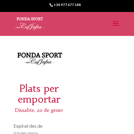
+34 977 677 188
Plats per
emportar
Dissabte, 20 de gener
Expirat des de
07/08/2026