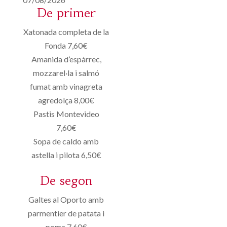
De primer
Xatonada completa de la
Fonda 7,60€
Amanida d’espàrrec,
mozzarel·la i salmó
fumat amb vinagreta
agredolça 8,00€
Pastis Montevideo
7,60€
Sopa de caldo amb
astella i pilota 6,50€
De segon
Galtes al Oporto amb
parmentier de patata i
poma 7,60€