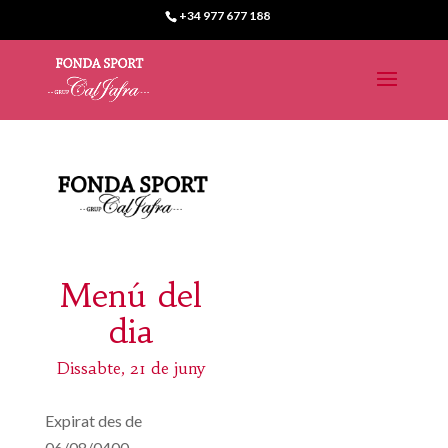
+34 977 677 188
Menú del
dia
Dissabte, 21 de juny
Expirat des de
06/08/0400