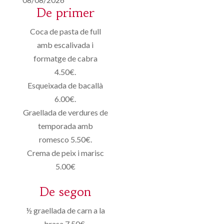
De primer
Coca de pasta de full
amb escalivada i
formatge de cabra
4.50€.
Esqueixada de bacallà
6.00€.
Graellada de verdures de
temporada amb
romesco 5.50€.
Crema de peix i marisc
5.00€
De segon
½ graellada de carn a la
brasa 7.50€.