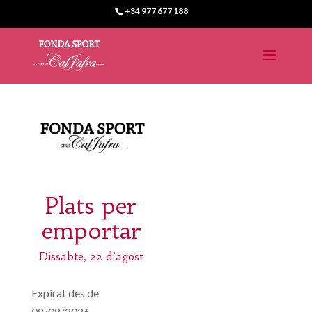
+34 977 677 188
Plats per
emportar
Dissabte, 22 d’agost
Expirat des de
08/08/2026