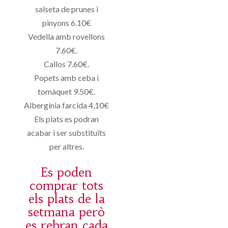
salseta de prunes i
pinyons 6.10€
Vedella amb rovellons
7.60€.
Callos 7.60€.
Popets amb ceba i
tomàquet 9.50€.
Albergínia farcida 4,10€
Els plats es podran
acabar i ser substituïts
per altres.
Es poden
comprar tots
els plats de la
setmana però
es rebran cada