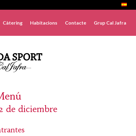
Càtering
Habitacions
Contacte
Grup Cal Jafra
Menú
2 de diciembre
trantes