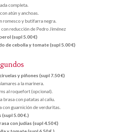
ada completa.
con atún y anchoas.
on romesco y butifarra negra.
o con reducción de Pedro Jiménez
 perol (supl 5.00 €)
do de cebolla y tomate (supl 5.00 €)
egundos
iruelas y piñones (supl 7.50 €)
lamares a la marinera.
ms al roquefort (opcional).
a brasa con patatas al caliu.
a con guarnición de verduritas.
 (supl 5.00 €.)
rasa con judías (supl 4.50 €)
la y tomate (supl 6.50 €.)