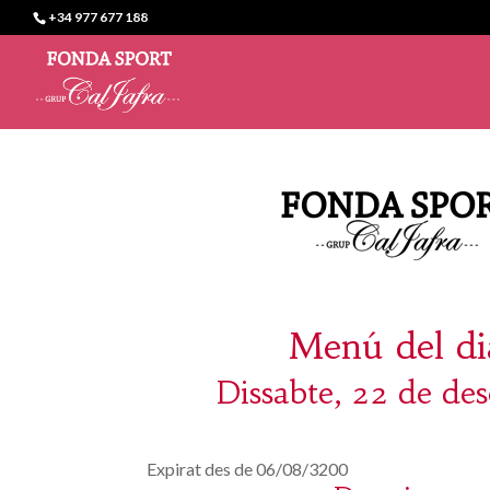
+34 977 677 188
Menú del di
Dissabte, 22 de de
Expirat des de 06/08/3200