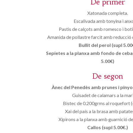
De primer
Xatonada completa.
Escalivada amb tonyina i anx
Pastis de calçots amb romesco i boti
Amanida de pollastre farcit amb reducció
Bullit del perol (supl 5.00
Sepietes a la planxa amb fondo de ceba
5.00€)
De segon
Ànec del Penedès amb prunes i pinyon
Guisadet de calamars a la mar
Bistec de 0.200grms al roquefort (
Xai del país a la brasa amb patates
Xipirons a la planxa amb guarnició de
Callos (supl 5.00€.)