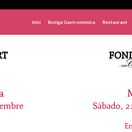
Inici
Botiga Gastronòmica
Restaurant
a
sembre
Sábado, 2
En