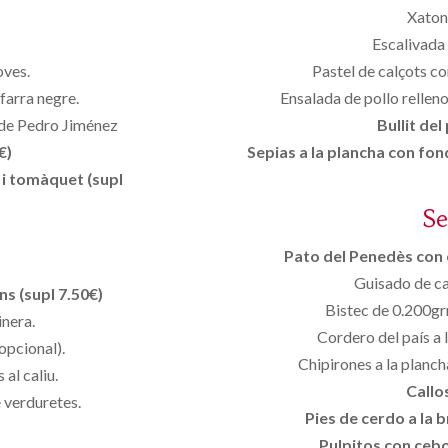
Xaton
Escalivada 
oves.
Pastel de calçots c
farra negre.
Ensalada de pollo rellen
 de Pedro Jiménez
Bullit del
€)
Sepias a la plancha con fon
 i tomàquet (supl
S
Pato del Penedès con c
Guisado de ca
s (supl 7.50€)
Bistec de 0.200gr
inera.
Cordero del país a l
opcional).
Chipirones a la planch
 al caliu.
Callos
 verduretes.
Pies de cerdo a la b
Pulpitos con cebol