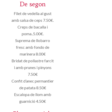
De segon
Filet de vedella al gust
amb salsa de ceps 7.50€.
Creps de bacalla i
poma..5.00€.
Suprema de llobarro
fresc amb fondo de
marinera 8.00€
Bridat de pollastre farcit
i amb prunes i pinyons
7.50€
Confit d’anec permantier
de patata 8.50€
Escalopa de llom amb
guarnició 4.50€