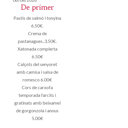
De primer
Pastis de salmó i tonyina
6.50€.
Crema de
pastanagues..3.50€.
Xatonada complerta
6.50€
Calçots del senyoret
amb camisa i salsa de
romesco 6.00€
Cors de carxofa
temporada farcits i
gratinats amb beixamel
de gorgonzola i anous
5.00€