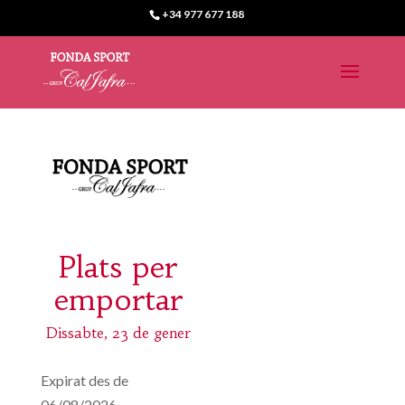
+34 977 677 188
Plats per
emportar
Dissabte, 23 de gener
Expirat des de
06/08/2026