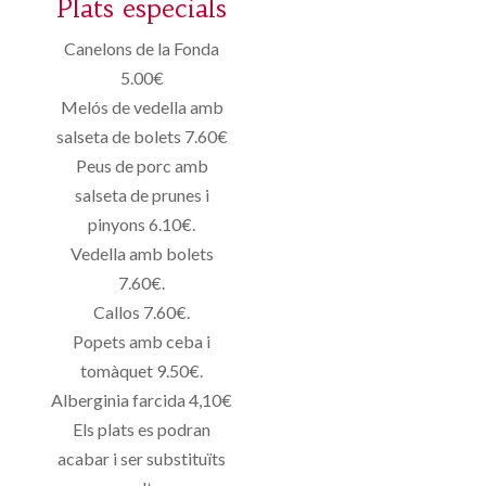
Plats especials
Canelons de la Fonda
5.00€
Melós de vedella amb
salseta de bolets 7.60€
Peus de porc amb
salseta de prunes i
pinyons 6.10€.
Vedella amb bolets
7.60€.
Callos 7.60€.
Popets amb ceba i
tomàquet 9.50€.
Alberginia farcida 4,10€
Els plats es podran
acabar i ser substituïts