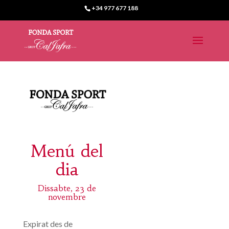
+34 977 677 188
Menú del
dia
Dissabte, 23 de
novembre
Expirat des de