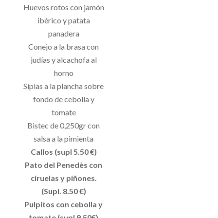
Huevos rotos con jamón
ibérico y patata
panadera
Conejo a la brasa con
judías y alcachofa al
horno
Sipias a la plancha sobre
fondo de cebolla y
tomate
Bistec de 0,250gr con
salsa a la pimienta
Callos (supl 5.50 €)
Pato del Penedès con
ciruelas y piñones.
(Supl. 8.50 €)
Pulpitos con cebolla y
tomate (supl 9.50€)