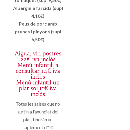
tomàquet (supl 9,50€)
Alberginia farcida (supl
4,10€)
Peus de porc amb
prunes i pinyons (supl
6,50€)
Aigua, vi i postres
22€ iva inclòs
Menú infantil: a
consultar 14€ iva
inclòs
Menú infantil un
plat sol 11€ iva
inclòs
Totes les salses que no
surtin a l’anunciat del
plat, tindràn un
suplement d’1€