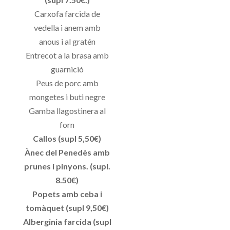
Carxofa farcida de
vedella i anem amb
anous i al gratén
Entrecot a la brasa amb
guarnició
Peus de porc amb
mongetes i buti negre
Gamba llagostinera al
forn
Callos (supl 5,50€)
Ànec del Penedès amb
prunes i pinyons. (supl.
8.50€)
Popets amb ceba i
tomàquet (supl 9,50€)
Alberginia farcida (supl