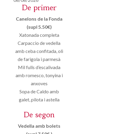
De primer
Canelons de la Fonda
(supl 5.50€)
Xatonada completa
Carpaccio de vedella
amb ceba confitada, oli
de farigola i parmesà
Mil fulls d’escalivada
amb romesco, tonyina i
anxoves
Sopa de Caldo amb
galet, pilota i astella
De segon
Vedella amb bolets
(supl 7.50€.)