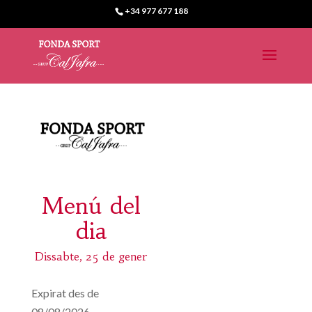
+34 977 677 188
Menú del
dia
Dissabte, 25 de gener
Expirat des de
08/08/2026