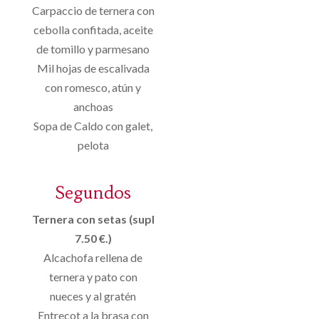
Carpaccio de ternera con
cebolla confitada, aceite
de tomillo y parmesano
Mil hojas de escalivada
con romesco, atún y
anchoas
Sopa de Caldo con galet,
pelota
Segundos
Ternera con setas (supl
7.50 €.)
Alcachofa rellena de
ternera y pato con
nueces y al gratén
Entrecot a la brasa con