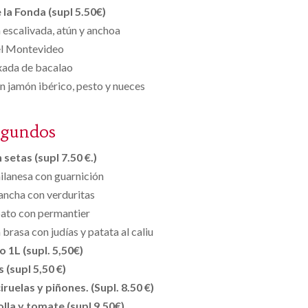
la Fonda (supl 5.50€)
n escalivada, atún y anchoa
el Montevideo
xada de bacalao
 jamón ibérico, pesto y nueces
egundos
setas (supl 7.50 €.)
milanesa con guarnición
lancha con verduritas
pato con permantier
 brasa con judías y patata al caliu
 1L (supl. 5,50€)
s (supl 5,50 €)
ruelas y piñones. (Supl. 8.50 €)
lla y tomate (supl 9,50€)