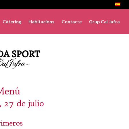
Càtering
Habitacions
Contacte
Grup Cal Jafra
Menú
 27 de julio
rimeros