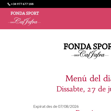
+34 977 677 188
Menú del di
Dissabte, 27 de j
Expirat des de 07/08/2026