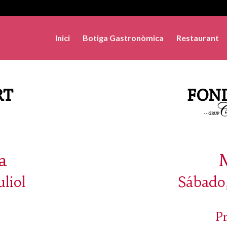
Inici
Botiga Gastronòmica
Restaurant
a
uliol
Sábado,
P