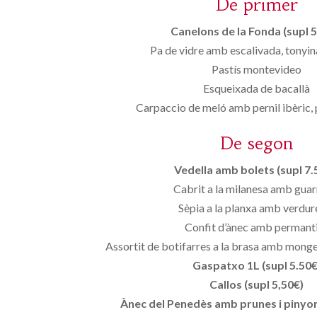
De primer
Canelons de la Fonda (supl 5
Pa de vidre amb escalivada, tonyin
Pastís montevideo
Esqueixada de bacallà
Carpaccio de meló amb pernil ibèric, 
De segon
Vedella amb bolets (supl 7.
Cabrit a la milanesa amb guar
Sèpia a la planxa amb verdur
Confit d’ànec amb permant
Assortit de botifarres a la brasa amb monget
Gaspatxo 1L (supl 5.50€
Callos (supl 5,50€)
Ànec del Penedès amb prunes i pinyons