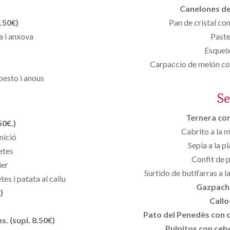
Canelones de 
.50€)
Pan de cristal co
a i anxova
Past
Esquei
Carpaccio de melón con
pesto i anous
S
Ternera con 
50€.)
Cabrito a la 
nició
Sepia a la p
etes
Confit de 
ier
Surtido de butifarras a la
es i patata al caliu
Gazpacho
)
Callo
Pato del Penedès con ci
. (supl. 8.50€)
Pulpitos con cebo