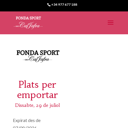
+34 977 677 188
Plats per
emportar
Dissabte, 29 de juliol
Expirat des de
07/08/2026