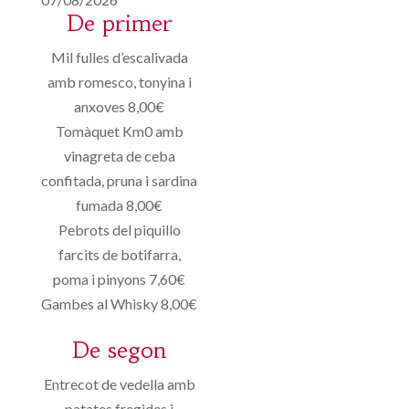
De primer
Mil fulles d’escalivada
amb romesco, tonyina i
anxoves 8,00€
Tomàquet Km0 amb
vinagreta de ceba
confitada, pruna i sardina
fumada 8,00€
Pebrots del piquillo
farcits de botifarra,
poma i pinyons 7,60€
Gambes al Whisky 8,00€
De segon
Entrecot de vedella amb
patates fregides i