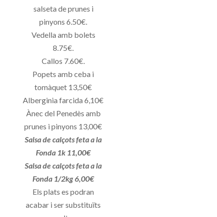
salseta de prunes i
pinyons 6.50€.
Vedella amb bolets
8.75€.
Callos 7.60€.
Popets amb ceba i
tomàquet 13,50€
Alberginia farcida 6,10€
Ànec del Penedès amb
prunes i pinyons 13,00€
Salsa de calçots feta a la
Fonda 1k 11,00€
Salsa de calçots feta a la
Fonda 1/2kg 6,00€
Els plats es podran
acabar i ser substituïts