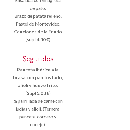
Ensalada con vinagreta
de pato.
Brazo de patata relleno.
Pastel de Montevideo.
Canelones de la Fonda
(supl 4.00 €)
Segundos
Panceta ibérica a la
brasa con pan tostado,
alioli y huevo frito.
(Supl 5.00 €)
½ parrillada de carne con
judías y alioli. (Ternera,
panceta, cordero y
conejo).