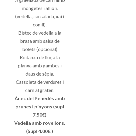
mongetes i allioli.
(vedella, cansalada, xai i
conill).
Bistec de vedella a la
brasa amb salsa de
bolets (opcional)
Rodanxa de lluç a la
planxa amb gambes i
daus de sèpia.
Cassoleta de verdures i
carn al graten.
Ànec del Penedès amb
prunes i pinyons (supl
7.50€)
Vedella amb rovellons.
(Supl 4.00€.)