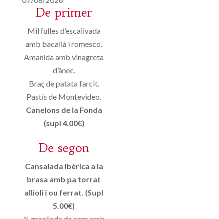
De primer
Mil fulles d’escalivada
amb bacallà i romesco.
Amanida amb vinagreta
d’ànec.
Braç de patata farcit.
Pastís de Montevideo.
Canelons de la Fonda
(supl 4.00€)
De segon
Cansalada ibèrica a la
brasa amb pa torrat
allioli i ou ferrat. (Supl
5.00€)
½ graellada de carn amb