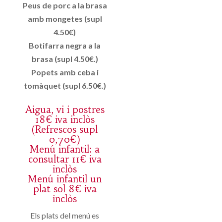
Peus de porc a la brasa
amb mongetes (supl
4.50€)
Botifarra negra a la
brasa (supl 4.50€.)
Popets amb ceba i
tomàquet (supl 6.50€.)
Aigua, vi i postres
18€ iva inclòs
(Refrescos supl
0,70€)
Menú infantil: a
consultar 11€ iva
inclòs
Menú infantil un
plat sol 8€ iva
inclòs
Els plats del menú es