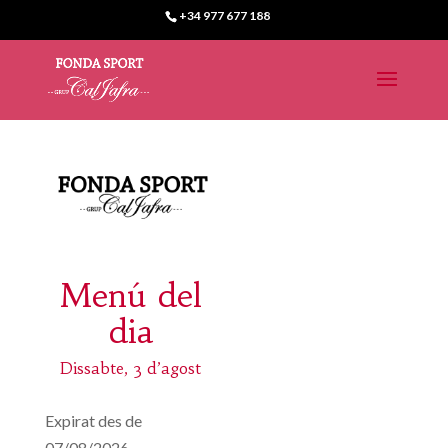
+34 977 677 188
Menú del
dia
Dissabte, 3 d’agost
Expirat des de
07/08/2026