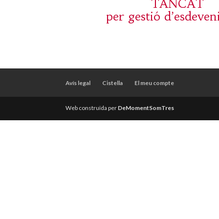
TANCAT
per gestió d’esdeve
Avís legal
Cistella
El meu compte
Web construïda per
DeMomentSomTres