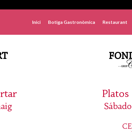
Inici
Botiga Gastronòmica
Restaurant
rtar
Platos 
maig
Sábado
C