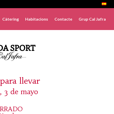
Càtering
Habitacions
Contacte
Grup Cal Jafra
para llevar
, 3 de mayo
ERRADO