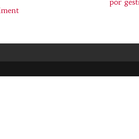
por gest
niment