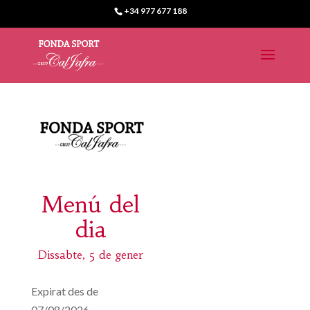
+34 977 677 188
Menú del
dia
Dissabte, 5 de gener
Expirat des de
07/08/2026