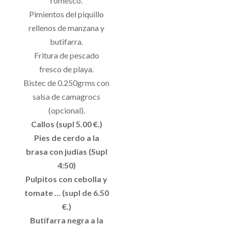
romesco.
Pimientos del piquillo
rellenos de manzana y
butifarra.
Fritura de pescado
fresco de playa.
Bistec de 0.250grms con
salsa de camagrocs
(opcional).
Callos (supl 5.00 €.)
Pies de cerdo a la
brasa con judías (Supl
4:50)
Pulpitos con cebolla y
tomate … (supl de 6.50
€.)
Butifarra negra a la