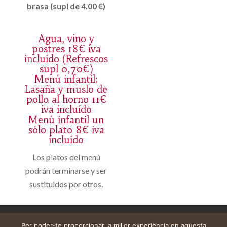
brasa (supl de 4.00 €)
Agua, vino y
postres 18€ iva
incluído (Refrescos
supl 0,70€)
Menú infantil:
Lasaña y muslo de
pollo al horno 11€
iva incluído
Menú infantil un
sólo plato 8€ iva
incluído
Los platos del menú
podrán terminarse y ser
sustituidos por otros.
Avís legal
Cistella
El meu compte
Per poder-te proporcionar la millor experiència en aquesta