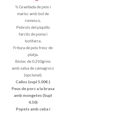
½ Graellada de peix i
marisc amb bol de
romesco.
Pebrots del piquillo
farcits de poma i
botifarra.
Fritura de peix fresc de
platja.
Bistec de 0.250grms
amb salsa de camagrocs
(opcional).
Callos (supl 5.00€.)
Peus de porc a la brasa
amb mongetes (Supl
4.50)
Popets amb ceba i