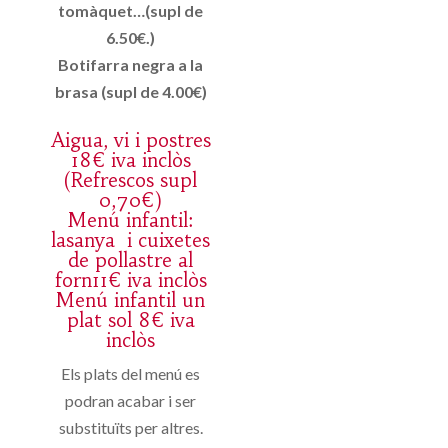
tomàquet…(supl de
6.50€.)
Botifarra negra a la
brasa (supl de 4.00€)
Aigua, vi i postres
18€ iva inclòs
(Refrescos supl
0,70€)
Menú infantil:
lasanya i cuixetes
de pollastre al
forn11€ iva inclòs
Menú infantil un
plat sol 8€ iva
inclòs
Els plats del menú es
podran acabar i ser
substituïts per altres.