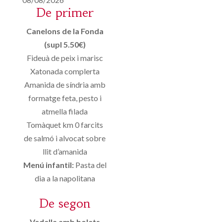
De primer
Canelons de la Fonda
(supl 5.50€)
Fideuà de peix i marisc
Xatonada complerta
Amanida de síndria amb
formatge feta, pesto i
atmella filada
Tomàquet km 0 farcits
de salmó i alvocat sobre
llit d’amanida
Menú infantil:
Pasta del
dia a la napolitana
De segon
Vedella amb bolets