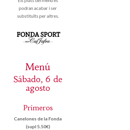
Els plats del menú es
podran acabar i ser
substituïts per altres.
Menú
Sábado, 6 de
agosto
Primeros
Canelones de la Fonda
(supl 5.50€)