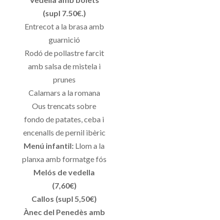
(supl 7.50€.)
Entrecot a la brasa amb
guarnició
Rodó de pollastre farcit
amb salsa de mistela i
prunes
Calamars a la romana
Ous trencats sobre
fondo de patates, ceba i
encenalls de pernil ibèric
Menú infantil:
Llom a la
planxa amb formatge fós
Melós de vedella
(7,60€)
Callos (supl 5,50€)
Ànec del Penedès amb