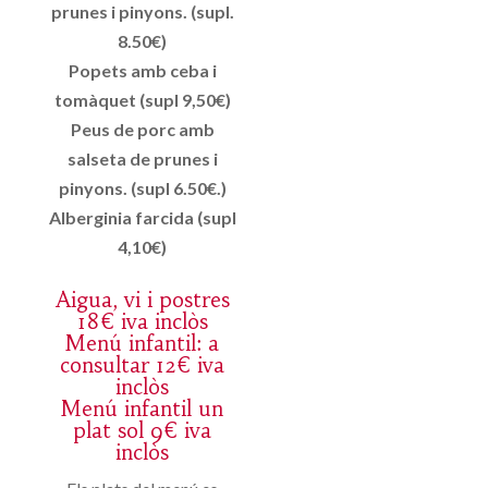
prunes i pinyons. (supl.
8.50€)
Popets amb ceba i
tomàquet (supl 9,50€)
Peus de porc amb
salseta de prunes i
pinyons. (supl 6.50€.)
Alberginia farcida (supl
4,10€)
Aigua, vi i postres
18€ iva inclòs
Menú infantil: a
consultar 12€ iva
inclòs
Menú infantil un
plat sol 9€ iva
inclòs