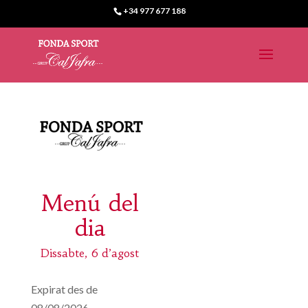
+34 977 677 188
Menú del
dia
Dissabte, 6 d’agost
Expirat des de
08/08/2026