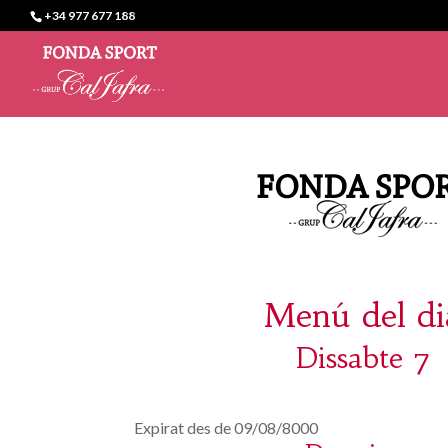
+34 977 677 188
Menú del di
Dissabte 7
Expirat des de 09/08/8000