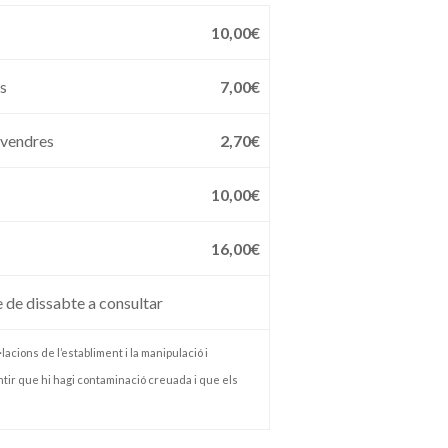
10,00€
es
7,00€
divendres
2,70€
10,00€
16,00€
e de dissabte a consultar
lacions de l’establiment i la manipulació i
tir que hi hagi contaminació creuada i que els