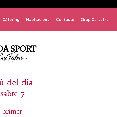
Càtering
Habitacions
Contacte
Grup Cal Jafra
 del dia
ssabte 7
 primer