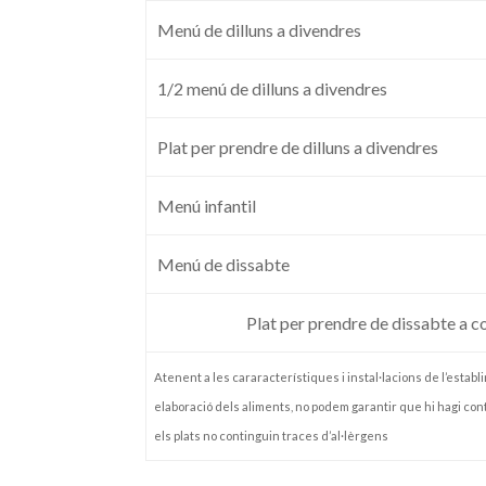
Menú de dilluns a divendres
1/2 menú de dilluns a divendres
Plat per prendre de dilluns a divendres
Menú infantil
Menú de dissabte
Plat per prendre de dissabte a c
Atenent a les cararacterístiques i instal·lacions de l’establi
elaboració dels aliments, no podem garantir que hi hagi co
els plats no continguin traces d’al·lèrgens