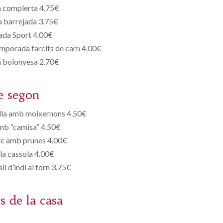
 complerta 4,75€
a barrejada 3.75€
ada Sport 4.00€
mporada farcits de carn 4.00€
a bolonyesa 2.70€
e segon
lla amb moixernons 4.50€
mb “camisa” 4.50€
rc amb prunes 4.00€
 la cassola 4.00€
ll d’indi al forn 3.75€
s de la casa