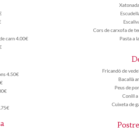
Xatonada
€
Escudell
€
Escaliv
Cors de carxofa de te
de carn 4.00€
Pasta a l
€
D
Fricandó de vede
ons 4.50€
Bacallà a
0€
Peus de po
00€
Conill a
Cuixeta de ga
3.75€
sa
Postre