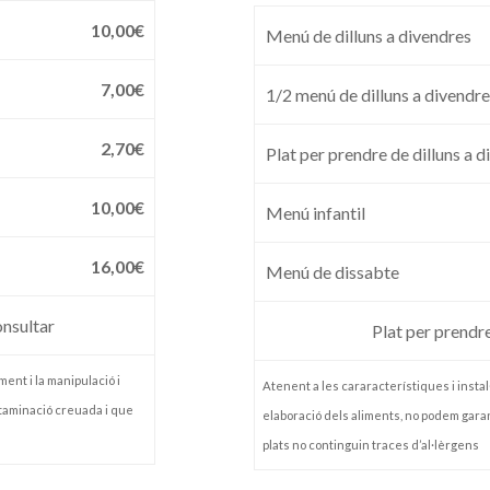
10,00€
Menú de dilluns a divendres
7,00€
1/2 menú de dilluns a divendr
2,70€
Plat per prendre de dilluns a 
10,00€
Menú infantil
16,00€
Menú de dissabte
onsultar
Plat per prendr
ment i la manipulació i
Atenent a les cararacterístiques i instal·
ntaminació creuada i que
elaboració dels aliments, no podem garan
plats no continguin traces d’al·lèrgens