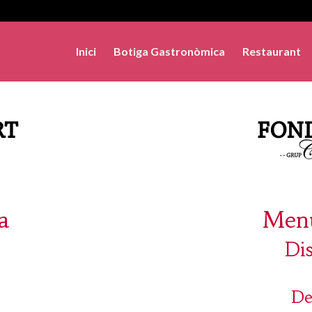
Inici
Botiga Gastronòmica
Restaurant
a
Menú
Di
De