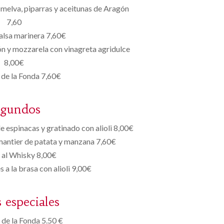
elva, piparras y aceitunas de Aragón
7,60
salsa marinera 7,60€
n y mozzarela con vinagreta agridulce
8,00€
de la Fonda 7,60€
egundos
 espinacas y gratinado con alioli 8,00€
mantier de patata y manzana 7,60€
al Whisky 8,00€
s a la brasa con alioli 9,00€
s especiales
de la Fonda 5.50 €