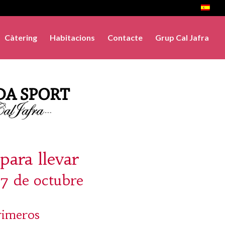
Càtering
Habitacions
Contacte
Grup Cal Jafra
para llevar
7 de octubre
rimeros