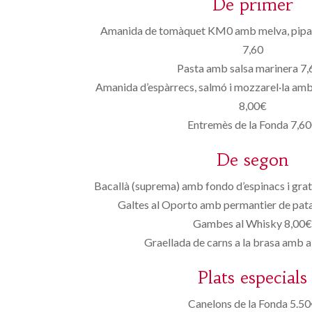
De primer
Amanida de tomàquet KM0 amb melva, piparr
7,60
Pasta amb salsa marinera 7
Amanida d’espàrrecs, salmó i mozzarel·la amb
8,00€
Entremès de la Fonda 7,6
De segon
Bacallà (suprema) amb fondo d’espinacs i grati
Galtes al Oporto amb permantier de pat
Gambes al Whisky 8,00
Graellada de carns a la brasa amb al
Plats especials
Canelons de la Fonda 5.5