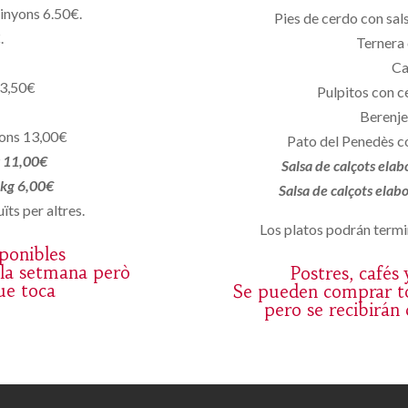
pinyons 6.50€.
Pies de cerdo con sals
.
Ternera 
Ca
13,50€
Pulpitos con c
Berenje
yons 13,00€
Pato del Penedès co
k 11,00€
Salsa de calçots ela
/2kg 6,00€
Salsa de calçots ela
ïts per altres.
Los platos podrán termin
sponibles
 la setmana però
Postres, cafés
ue toca
Se pueden comprar to
pero se recibirán