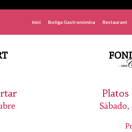
Inici
Botiga Gastronòmica
Restaurant
rtar
Platos 
ubre
Sábado, 
P