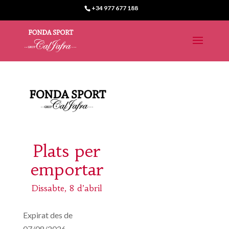
+34 977 677 188
Plats per
emportar
Dissabte, 8 d’abril
Expirat des de
07/08/2026