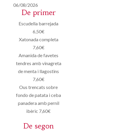
06/08/2026
De primer
Escudella barrejada
6,50€
Xatonada completa
7,60€
Amanida de favetes
tendres amb vinagreta
de menta i llagostins
7,60€
Ous trencats sobre
fondo de patata i ceba
panadera amb pernil
ibèric 7,60€
De segon