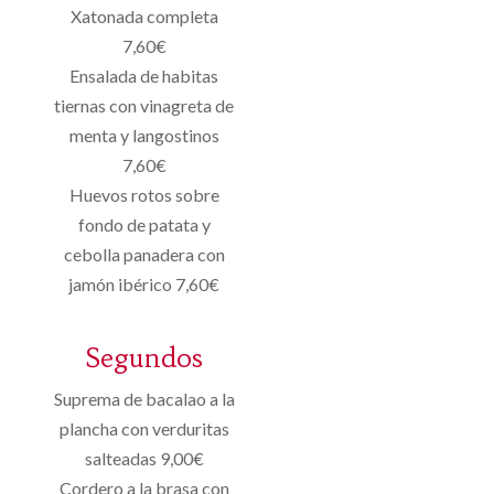
Xatonada completa
7,60€
Ensalada de habitas
tiernas con vinagreta de
menta y langostinos
7,60€
Huevos rotos sobre
fondo de patata y
cebolla panadera con
jamón ibérico 7,60€
Segundos
Suprema de bacalao a la
plancha con verduritas
salteadas 9,00€
Cordero a la brasa con