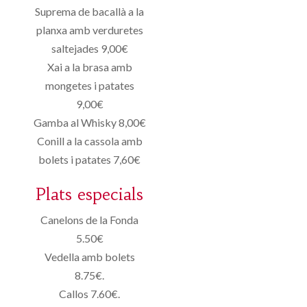
Suprema de bacallà a la
planxa amb verduretes
saltejades 9,00€
Xai a la brasa amb
mongetes i patates
9,00€
Gamba al Whisky 8,00€
Conill a la cassola amb
bolets i patates 7,60€
Plats especials
Canelons de la Fonda
5.50€
Vedella amb bolets
8.75€.
Callos 7.60€.