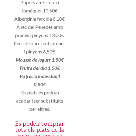
Popets amb ceba i
tomàquet 13,50€
Alberginia farcida 6,10€
Ànec del Penedès amb
prunes i pinyons 13,00€
Peus de porc amb prunes
i pinyons 6,50€
Mousse de iogurt 1,50€
Fruita del dia 1,50€
Pa (ració individual)
0,80€
Els plats es podran
acabar i ser substituïts
per altres.
Es poden comprar
tots els plats de la
setmana però es