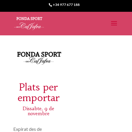
+34 977 677 188
Plats per
emportar
Dissabte, 9 de
novembre
Expirat des de