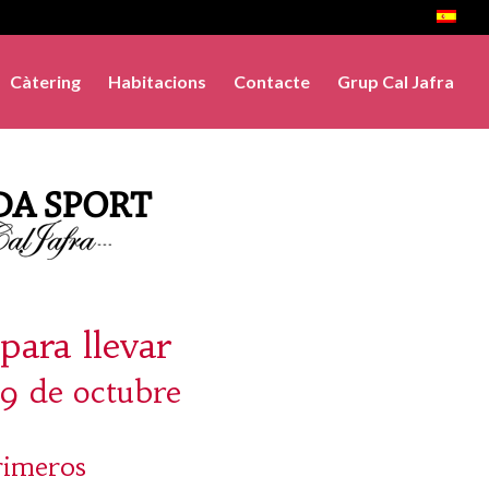
Càtering
Habitacions
Contacte
Grup Cal Jafra
para llevar
9 de octubre
rimeros