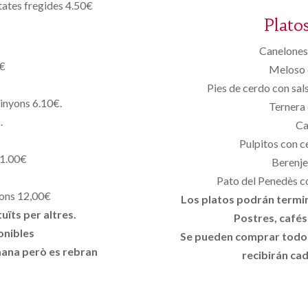
ates fregides 4.50€
Plato
Canelones 
0€
Meloso 
Pies de cerdo con sals
pinyons 6.10€.
Ternera 
.
Ca
Pulpitos con c
11.00€
Berenje
Pato del Penedès co
yons 12,00€
Los platos podrán termin
uïts per altres.
Postres, cafés
onibles
Se pueden comprar todos
mana però es rebran
recibirán cad