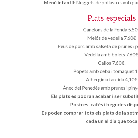
Menú infantil:
Nuggets de pollastre amb pat
Plats especials
Canelons de la Fonda 5.5
Melós de vedella 7.60€
Peus de porc amb salseta de prunes i 
Vedella amb bolets 7.60€
Callos 7.60€.
Popets amb ceba i tomàquet 
Alberginia farcida 4,10€
Ànec del Penedès amb prunes i pin
Els plats es podran acabar i ser substit
Postres, cafès i begudes disp
Es poden comprar tots els plats de la set
cada un al dia que toca