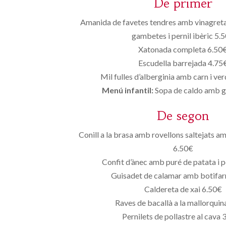
De primer
Amanida de favetes tendres amb vinagreta
gambetes i pernil ibèric 5.
Xatonada completa 6.50
Escudella barrejada 4.75
Mil fulles d’alberginia amb carn i ve
Menú infantil:
Sopa de caldo amb g
De segon
Conill a la brasa amb rovellons saltejats am
6.50€
Confit d’ànec amb puré de patata i 
Guisadet de calamar amb botifar
Caldereta de xai 6.50€
Raves de bacallà a la mallorquin
Pernilets de pollastre al cava 