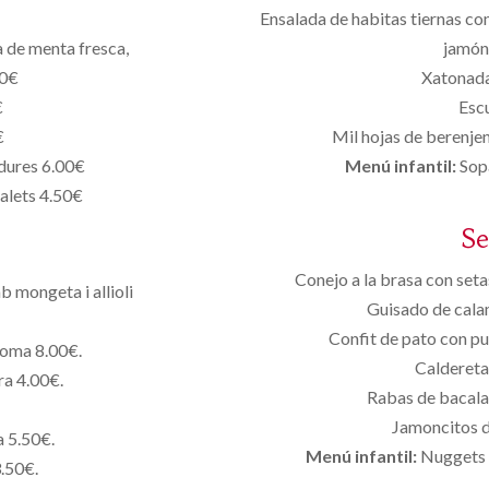
Ensalada de habitas tiernas co
 de menta fresca,
jamón 
50€
Xatonada
€
Escu
€
Mil hojas de berenje
rdures 6.00€
Menú infantil:
Sopa
alets 4.50€
S
Conejo a la brasa con setas
b mongeta i allioli
Guisado de calam
Confit de pato con pu
poma 8.00€.
Caldereta
ra 4.00€.
Rabas de bacalao
Jamoncitos d
a 5.50€.
Menú infantil:
Nuggets d
3.50€.