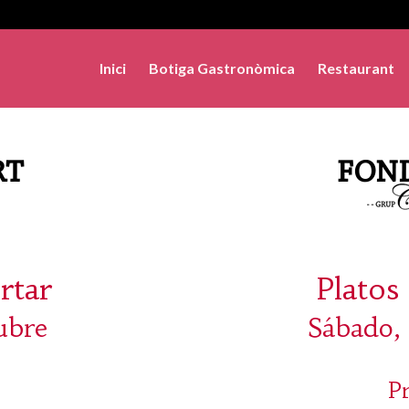
Inici
Botiga Gastronòmica
Restaurant
rtar
Platos 
ubre
Sábado, 
P