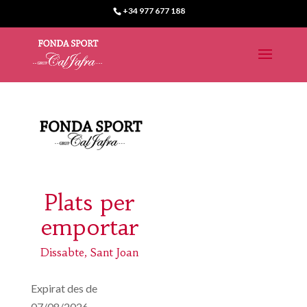
+34 977 677 188
Plats per
emportar
Dissabte, Sant Joan
Expirat des de
07/08/2026