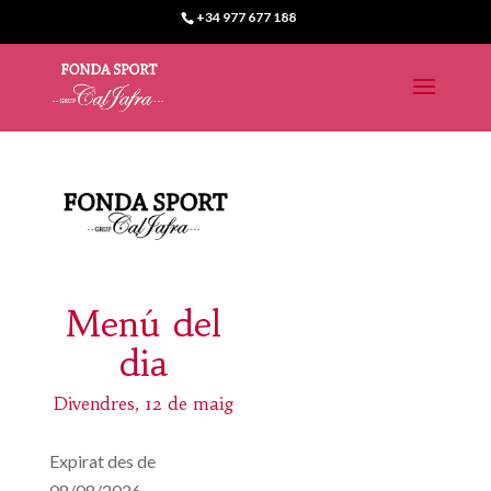
+34 977 677 188
Menú del
dia
Divendres, 12 de maig
Expirat des de
08/08/2026