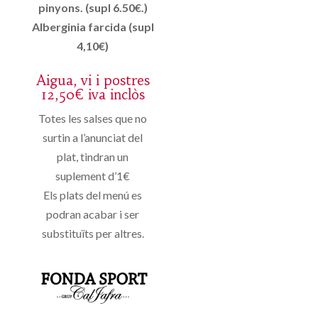
pinyons. (supl 6.50€.)
Alberginia farcida (supl
4,10€)
Aigua, vi i postres
12,50€ iva inclòs
Totes les salses que no
surtin a l’anunciat del
plat, tindran un
suplement d’1€
Els plats del menú es
podran acabar i ser
substituïts per altres.