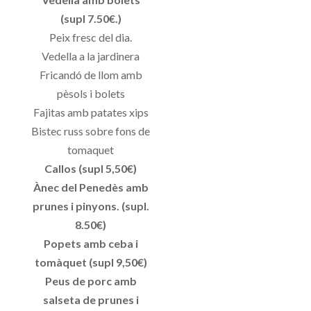
(supl 7.50€.)
Peix fresc del dia.
Vedella a la jardinera
Fricandó de llom amb
pèsols i bolets
Fajitas amb patates xips
Bistec russ sobre fons de
tomaquet
Callos (supl 5,50€)
Ànec del Penedès amb
prunes i pinyons. (supl.
8.50€)
Popets amb ceba i
tomàquet (supl 9,50€)
Peus de porc amb
salseta de prunes i