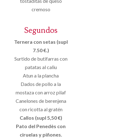
tostaditas de queso
cremoso
Segundos
Ternera con setas (supl
7.50 €.)
Surtido de butifarras con
patatas al caliu
Atun a la plancha
Dados de pollo a la
mostaza con arroz pilaf
Canelones de berenjena
con ricotta al gratén
Callos (supl 5,50 €)
Pato del Penedès con
ciruelas y piñones.