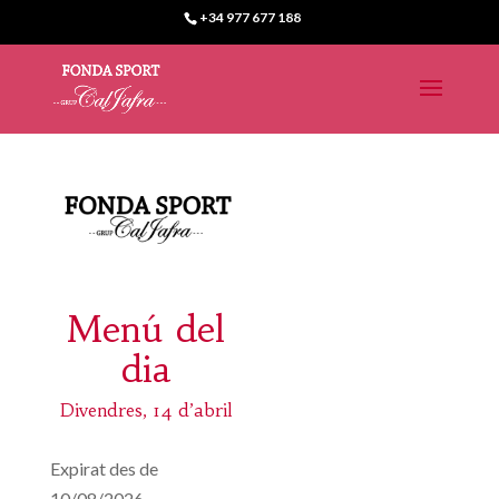
+34 977 677 188
Menú del
dia
Divendres, 14 d’abril
Expirat des de
10/08/2026