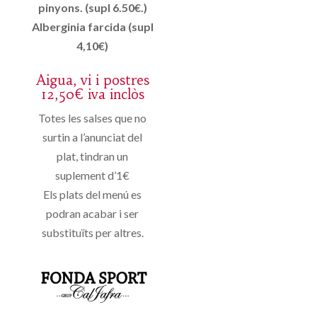
pinyons. (supl 6.50€.)
Alberginia farcida (supl
4,10€)
Aigua, vi i postres
12,50€ iva inclòs
Totes les salses que no
surtin a l’anunciat del
plat, tindran un
suplement d’1€
Els plats del menú es
podran acabar i ser
substituïts per altres.