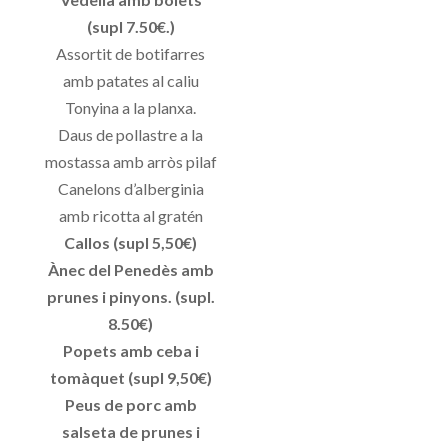
(supl 7.50€.)
Assortit de botifarres
amb patates al caliu
Tonyina a la planxa.
Daus de pollastre a la
mostassa amb arròs pilaf
Canelons d’alberginia
amb ricotta al gratén
Callos (supl 5,50€)
Ànec del Penedès amb
prunes i pinyons. (supl.
8.50€)
Popets amb ceba i
tomàquet (supl 9,50€)
Peus de porc amb
salseta de prunes i