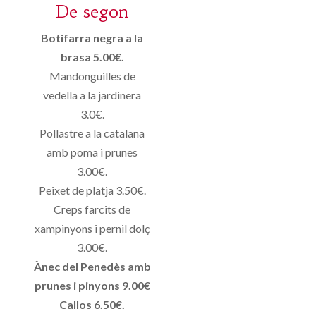
De segon
Botifarra negra a la
brasa 5.00€.
Mandonguilles de
vedella a la jardinera
3.0€.
Pollastre a la catalana
amb poma i prunes
3.00€.
Peixet de platja 3.50€.
Creps farcits de
xampinyons i pernil dolç
3.00€.
Ànec del Penedès amb
prunes i pinyons 9.00€
Callos 6.50€.