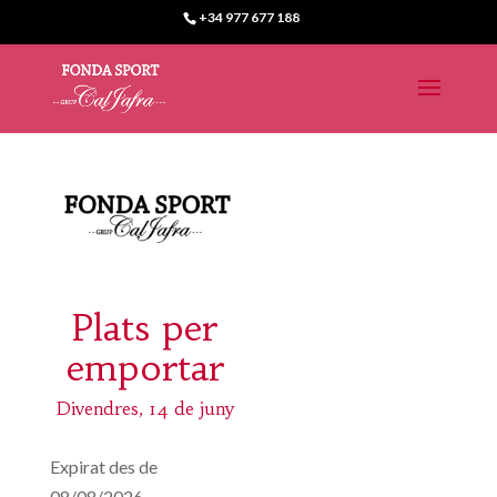
+34 977 677 188
Plats per
emportar
Divendres, 14 de juny
Expirat des de
08/08/2026