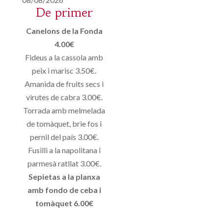
De primer
Canelons de la Fonda
4.00€
Fideus a la cassola amb
peix i marisc 3.50€.
Amanida de fruits secs i
virutes de cabra 3.00€.
Torrada amb melmelada
de tomàquet, brie fos i
pernil del país 3.00€.
Fusilli a la napolitana i
parmesà ratllat 3.00€.
Sepietas a la planxa
amb fondo de ceba i
tomàquet 6.00€