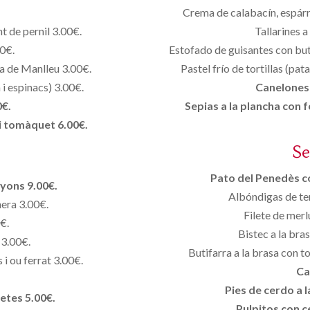
Crema de calabacín, espárr
 de pernil 3.00€.
Tallarines a
00€.
Estofado de guisantes con but
la de Manlleu 3.00€.
Pastel frío de tortillas (pat
 i espinacs) 3.00€.
Canelones 
0€.
Sepias a la plancha con 
i tomàquet 6.00€.
S
Pato del Penedès co
yons 9.00€.
Albóndigas de ter
nera 3.00€.
Filete de merl
0€.
Bistec a la bra
 3.00€.
Butifarra a la brasa con t
i ou ferrat 3.00€.
Ca
Pies de cerdo a l
etes 5.00€.
Pulpitos con c