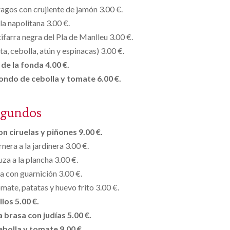
agos con crujiente de jamón 3.00 €.
 la napolitana 3.00 €.
ifarra negra del Pla de Manlleu 3.00 €.
ata, cebolla, atún y espinacas) 3.00 €.
de la fonda 4.00 €.
fondo de cebolla y tomate 6.00 €.
egundos
n ciruelas y piñones 9.00 €.
nera a la jardinera 3.00 €.
uza a la plancha 3.00 €.
sa con guarnición 3.00 €.
omate, patatas y huevo frito 3.00 €.
llos 5.00 €.
a brasa con judías 5.00 €.
ebolla y tomate 9.00 €.