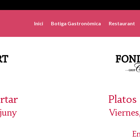
Inici
Botiga Gastronòmica
Restaurant
rtar
Platos 
 juny
Viernes
En