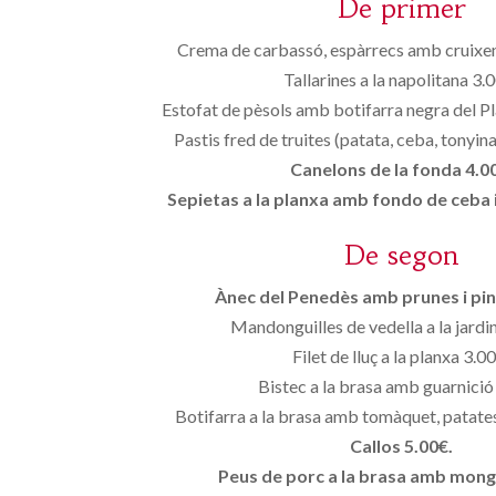
De primer
Crema de carbassó, espàrrecs amb cruixent
Tallarines a la napolitana 3.
Estofat de pèsols amb botifarra negra del P
Pastis fred de truites (patata, ceba, tonyina
Canelons de la fonda 4.0
Sepietas a la planxa amb fondo de ceba 
De segon
Ànec del Penedès amb prunes i pin
Mandonguilles de vedella a la jardi
Filet de lluç a la planxa 3.0
Bistec a la brasa amb guarnició
Botifarra a la brasa amb tomàquet, patates 
Callos 5.00€.
Peus de porc a la brasa amb mong