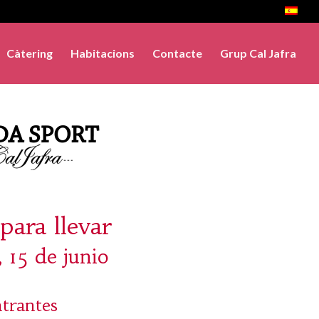
Càtering
Habitacions
Contacte
Grup Cal Jafra
para llevar
, 15 de junio
trantes