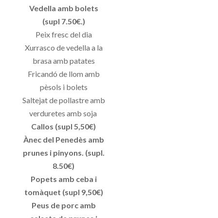
Vedella amb bolets
(supl 7.50€.)
Peix fresc del dia
Xurrasco de vedella a la
brasa amb patates
Fricandó de llom amb
pèsols i bolets
Saltejat de pollastre amb
verduretes amb soja
Callos (supl 5,50€)
Ànec del Penedès amb
prunes i pinyons. (supl.
8.50€)
Popets amb ceba i
tomàquet (supl 9,50€)
Peus de porc amb