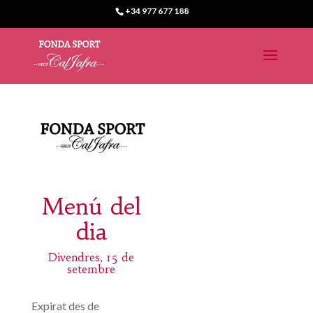
+34 977 677 188
Menú del
dia
Divendres, 15 de
setembre
Expirat des de