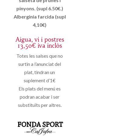
salseta de prunes i
pinyons. (supl 6.50€.)
Alberginia farcida (supl
4,10€)
Aigua, vi i postres
13,50€ iva inclòs
Totes les salses que no
surtin a l’anunciat del
plat, tindran un
suplement d’1€
Els plats del menú es
podran acabar i ser
substituïts per altres.