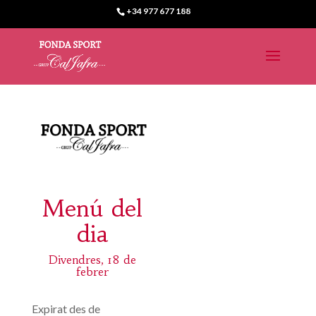
+34 977 677 188
Menú del
dia
Divendres, 18 de
febrer
Expirat des de