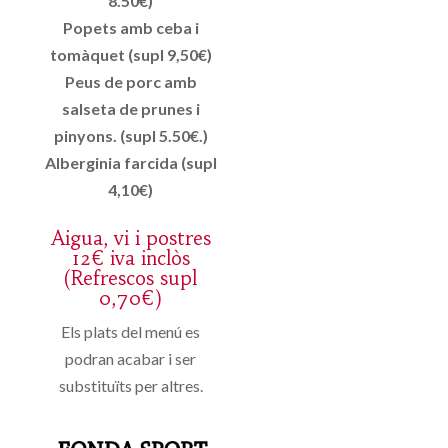
8.50€)
Popets amb ceba i
tomàquet (supl 9,50€)
Peus de porc amb
salseta de prunes i
pinyons. (supl 5.50€.)
Alberginia farcida (supl
4,10€)
Aigua, vi i postres
12€ iva inclòs
(Refrescos supl
0,70€)
Els plats del menú es
podran acabar i ser
substituïts per altres.