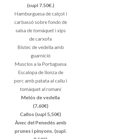
(supl 7.50€.)
Hamburguesa de calçot i
carbassó sobre fondo de
salsa de tomàquet i xips
de carxofa
Bistec de vedella amb
guarnició
Musclos a la Portuguesa
Escalopa de llonza de
porc amb patata al caliu i
tomàquet al romaní
Melós de vedella
(7,60€)
Callos (supl 5,50€)
Ànec del Penedès amb
prunes i pinyons. (supl.