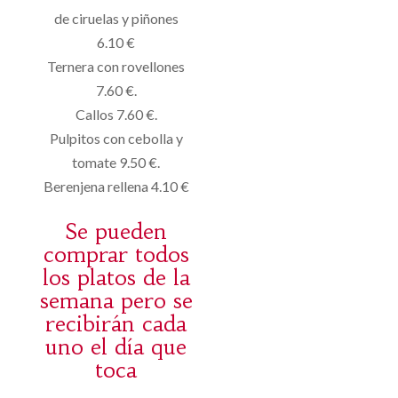
de ciruelas y piñones
6.10 €
Ternera con rovellones
7.60 €.
Callos 7.60 €.
Pulpitos con cebolla y
tomate 9.50 €.
Berenjena rellena 4.10 €
Se pueden
comprar todos
los platos de la
semana pero se
recibirán cada
uno el día que
toca