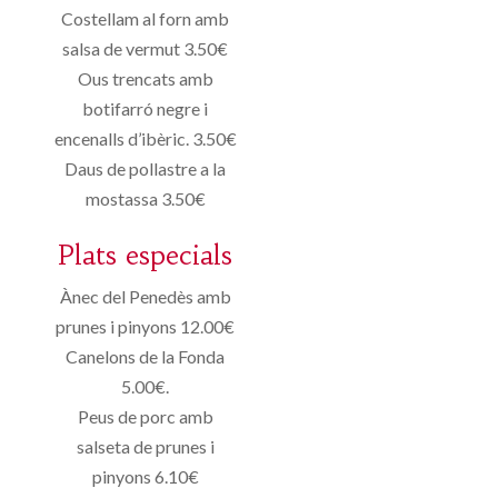
Costellam al forn amb
salsa de vermut 3.50€
Ous trencats amb
botifarró negre i
encenalls d’ibèric. 3.50€
Daus de pollastre a la
mostassa 3.50€
Plats especials
Ànec del Penedès amb
prunes i pinyons 12.00€
Canelons de la Fonda
5.00€.
Peus de porc amb
salseta de prunes i
pinyons 6.10€