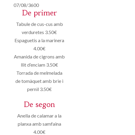
07/08/3600
De primer
Tabule de cus-cus amb
verduretes 3.50€
Espaguetis a la marinera
4.00€
Amanida de cigrons amb
llit d’enciam 3.50€
Torrada de melmelada
de tomàquet amb brie i
pernil 3.50€
De segon
Anella de calamar a la
planxa amb samfaina
4.00€