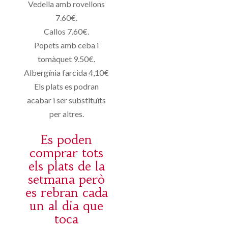
Vedella amb rovellons
7.60€.
Callos 7.60€.
Popets amb ceba i
tomàquet 9.50€.
Albergínia farcida 4,10€
Els plats es podran
acabar i ser substituïts
per altres.
Es poden
comprar tots
els plats de la
setmana però
es rebran cada
un al dia que
toca