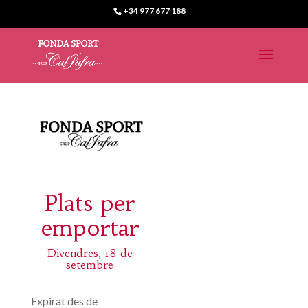
+34 977 677 188
Plats per
emportar
Divendres, 18 de
setembre
Expirat des de