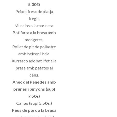
5.00€)
Peixet fresc de platja
fregit.
Musclos a la marinera.
Botifarra a la brasa amb
mongetes.
Rollet de pit de pollastre
amb beicon i brie.
Xurrasco adobat i fet a la
brasa amb patates al
caliu.
Ànec del Penedès amb
prunes i pinyons (supl
7.50€)
Callos (supl 5.50€.)
Peus de porc a la brasa