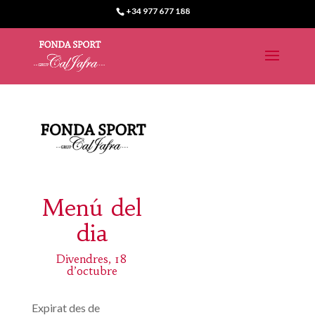
+34 977 677 188
Menú del
dia
Divendres, 18
d’octubre
Expirat des de