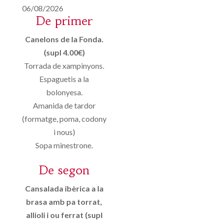
06/08/2026
De primer
Canelons de la Fonda.
(supl 4.00€)
Torrada de xampinyons.
Espaguetis a la
bolonyesa.
Amanida de tardor
(formatge, poma, codony
i nous)
Sopa minestrone.
De segon
Cansalada ibèrica a la
brasa amb pa torrat,
allioli i ou ferrat (supl