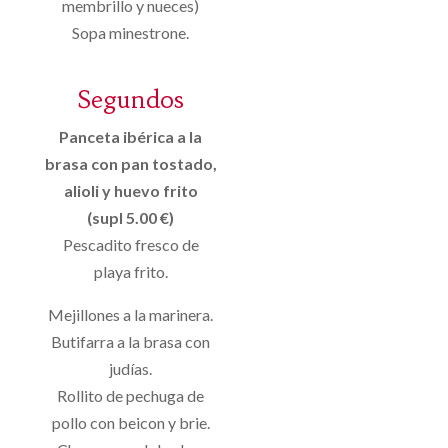
membrillo y nueces)
Sopa minestrone.
Segundos
Panceta ibérica a la
brasa con pan tostado,
alioli y huevo frito
(supl 5.00 €)
Pescadito fresco de
playa frito.
Mejillones a la marinera.
Butifarra a la brasa con
judías.
Rollito de pechuga de
pollo con beicon y brie.