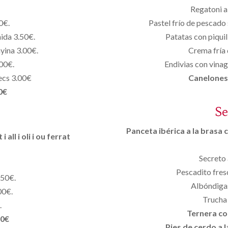
Regatoni a
0€.
Pastel frío de pescado
nida 3.50€.
Patatas con piquil
nyina 3.00€.
Crema fría 
00€.
Endivias con vinag
secs 3.00€
Canelones 
0€
S
Panceta ibérica a la brasa c
all i oli i ou ferrat
Secreto 
Pescadito fresc
.50€.
Albóndigas
00€.
Trucha 
.
Ternera co
50€
Pies de cerdo a l