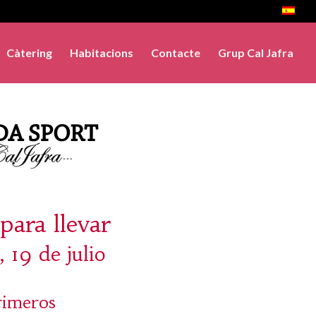
Càtering
Habitacions
Contacte
Grup Cal Jafra
para llevar
, 19 de julio
rimeros