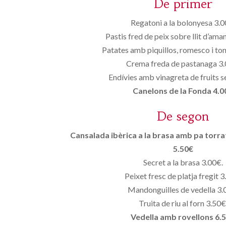
De primer
Regatoni a la bolonyesa 3.0
Pastis fred de peix sobre llit d’ama
Patates amb piquillos, romesco i to
Crema freda de pastanaga 3.
Endívies amb vinagreta de fruits 
Canelons de la Fonda 4.0
De segon
Cansalada ibèrica a la brasa amb pa torrat i 
5.50€
Secret a la brasa 3.00€.
Peixet fresc de platja fregit 3
Mandonguilles de vedella 3.
Truita de riu al forn 3.50€
Vedella amb rovellons 6.