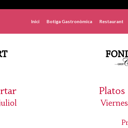
Inici
Botiga Gastronòmica
Restaurant
rtar
Platos 
uliol
Viernes
P