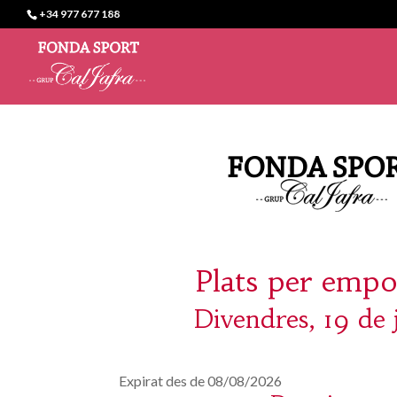
+34 977 677 188
Plats per empo
Divendres, 19 de j
Expirat des de 08/08/2026