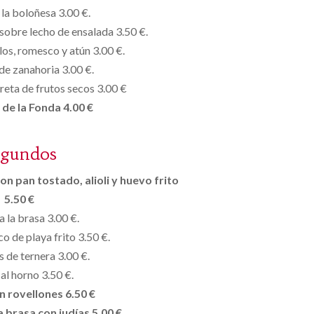
 la boloñesa 3.00 €.
 sobre lecho de ensalada 3.50 €.
los, romesco y atún 3.00 €.
de zanahoria 3.00 €.
reta de frutos secos 3.00 €
de la Fonda 4.00 €
egundos
on pan tostado, alioli y huevo frito
5.50 €
a la brasa 3.00 €.
o de playa frito 3.50 €.
 de ternera 3.00 €.
al horno 3.50 €.
n rovellones 6.50 €
a brasa con judías 5.00 €.