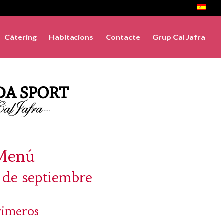
Càtering
Habitacions
Contacte
Grup Cal Jafra
Menú
2 de septiembre
rimeros