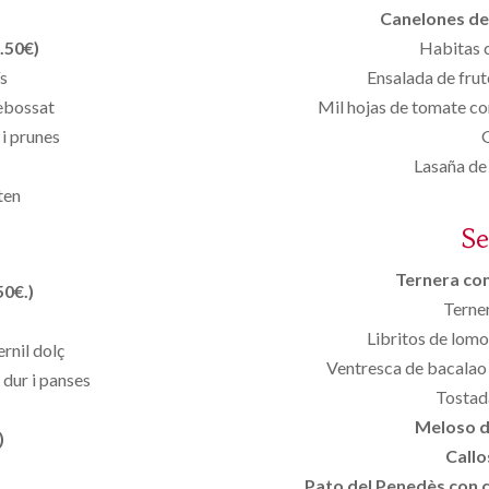
Canelones de 
.50€)
Habitas c
ís
Ensalada de frut
rebossat
Mil hojas de tomate con
i prunes
Lasaña de 
ten
S
Ternera con 
50€.)
Terner
Libritos de lomo
rnil dolç
Ventresca de bacalao 
 dur i panses
Tostad
Meloso d
)
Callo
Pato del Penedès con ci