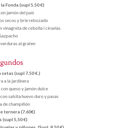
la Fonda (supl 5.50 €)
on jamón del país
os secos y brie rebozado
 vinagreta de cebolla i ciruelas
Gazpacho
verduras al graten
egundos
setas (supl 7.50 €.)
a a la jardinera
 con queso y jamón dulce
con salsita huevo duro y pasas
a de champiñón
e ternera (7.60€)
s (supl 5,50 €)
ruelas y piñones. (Supl. 8.50 €)