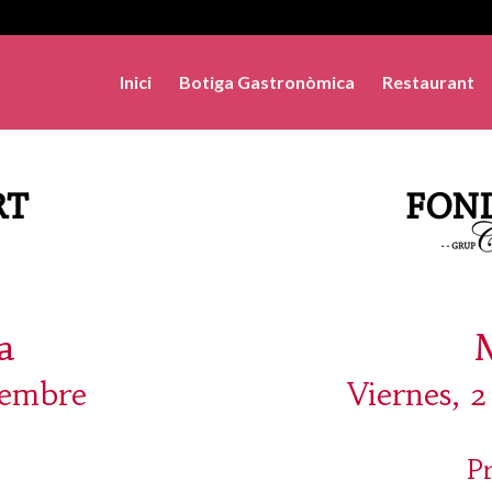
Inici
Botiga Gastronòmica
Restaurant
a
tembre
Viernes, 
P