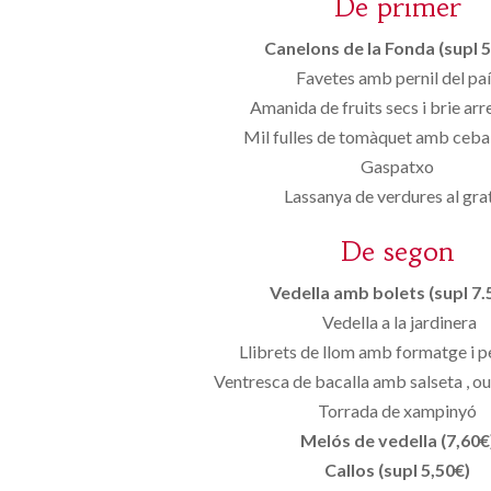
De primer
Canelons de la Fonda (supl 5
Favetes amb pernil del pa
Amanida de fruits secs i brie ar
Mil fulles de tomàquet amb ceba 
Gaspatxo
Lassanya de verdures al gra
De segon
Vedella amb bolets (supl 7.
Vedella a la jardinera
Llibrets de llom amb formatge i pe
Ventresca de bacalla amb salseta , ou
Torrada de xampinyó
Melós de vedella (7,60€
Callos (supl 5,50€)