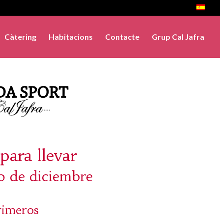
Càtering
Habitacions
Contacte
Grup Cal Jafra
para llevar
20 de diciembre
rimeros