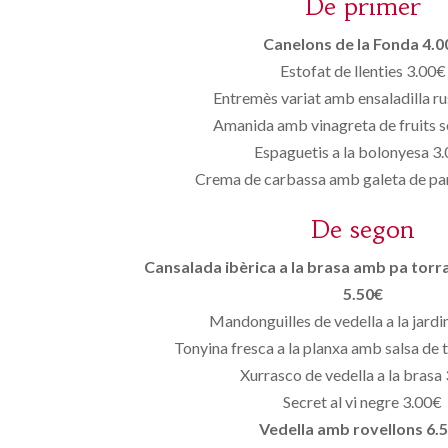
De primer
Canelons de la Fonda 4.0
Estofat de llenties 3.00€
Entremès variat amb ensaladilla r
Amanida amb vinagreta de fruits 
Espaguetis a la bolonyesa 3
Crema de carbassa amb galeta de p
De segon
Cansalada ibèrica a la brasa amb pa torrat,
5.50€
Mandonguilles de vedella a la jard
Tonyina fresca a la planxa amb salsa de
Xurrasco de vedella a la brasa
Secret al vi negre 3.00€
Vedella amb rovellons 6.