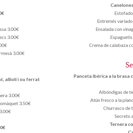
Canelones
0€
Estofado 
Entremés variado 
ussa 3.00€
Ensalada con vinag
secs 3.00€
Espaguetis 
.00€
Crema de calabaza co
armesà 3.00€
S
Panceta ibérica a la brasa c
 allioli i ou ferrat
Albóndigas de te
inera 3.00€
Atún fresco a la pla
 tomàquet 3.50€
Churrasco de t
 3.00€
Secreto a
Ternera co
50€
Ca