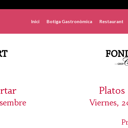
Inici
Botiga Gastronòmica
Restaurant
rtar
Platos 
esembre
Viernes, 
P