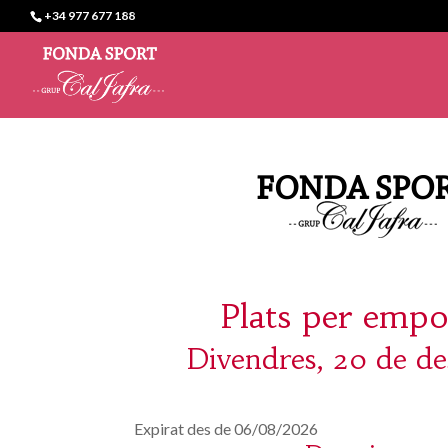
+34 977 677 188
Plats per empo
Divendres, 20 de d
Expirat des de 06/08/2026