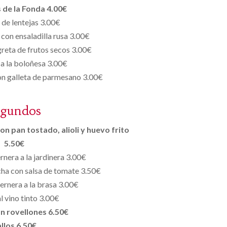
 de la Fonda 4.00€
de lentejas 3.00€
con ensaladilla rusa 3.00€
reta de frutos secos 3.00€
a la boloñesa 3.00€
n galleta de parmesano 3.00€
egundos
on pan tostado, alioli y huevo frito
5.50€
rnera a la jardinera 3.00€
ncha con salsa de tomate 3.50€
ernera a la brasa 3.00€
l vino tinto 3.00€
n rovellones 6.50€
llos 6.50€