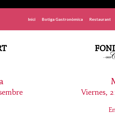
Inici
Botiga Gastronòmica
Restaurant
a
esembre
Viernes, 
En