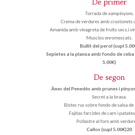
De primer
Torrada de xampinyons.
Crema de verdures amb crustonets de
Amanida amb vinagreta de fruïts secs.i v
Musclos enromescats.
Bullit del perol (supl 5.00
Sepietes a la planxa amb fondo de ceba 
5.00€)
De segon
Ànec del Penedès amb prunes i pinyons
Secret a la brasa.
Bistec rus sobre fondo de salsa d
Fajitas farcides de carn i patate
Pollastre al forn amb verdur
Callos (supl 5.00€)20