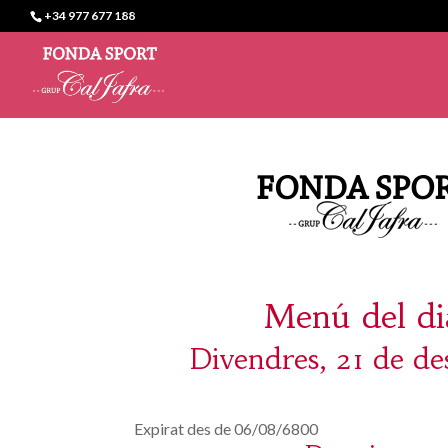
+34 977 677 188
Menú del di
Divendres, 21 de d
Expirat des de 06/08/6800