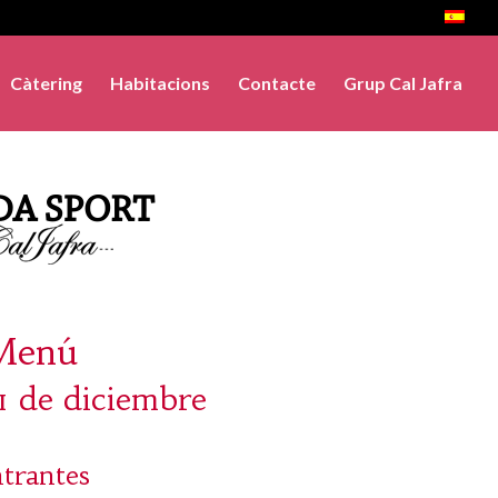
Càtering
Habitacions
Contacte
Grup Cal Jafra
Menú
21 de diciembre
trantes