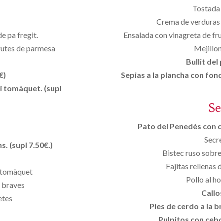
Tostada
Crema de verduras c
 pa fregit.
Ensalada con vinagreta de fr
irutes de parmesa
Mejillo
Bullit del
€)
Sepias a la plancha con fond
i tomàquet. (supl
S
Pato del Penedès con ci
Secre
. (supl 7.50€.)
Bistec ruso sobre
Fajitas rellenas
e tomàquet
Pollo al h
s braves
Callo
etes
Pies de cerdo a la br
Pulpitos con cebo