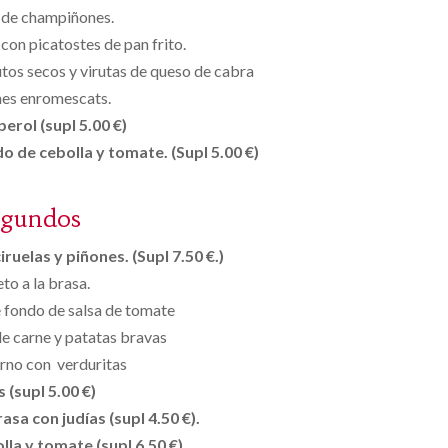
 de champiñones.
on picatostes de pan frito.
utos secos y virutas de queso de cabra
nes enromescats.
 perol (supl 5.00 €)
o de cebolla y tomate. (Supl 5.00 €)
egundos
ruelas y piñones. (Supl 7.50 €.)
to a la brasa.
 fondo de salsa de tomate
 de carne y patatas bravas
orno con verduritas
s (supl 5.00 €)
asa con judías (supl 4.50 €).
lla y tomate (supl 6.50 €)