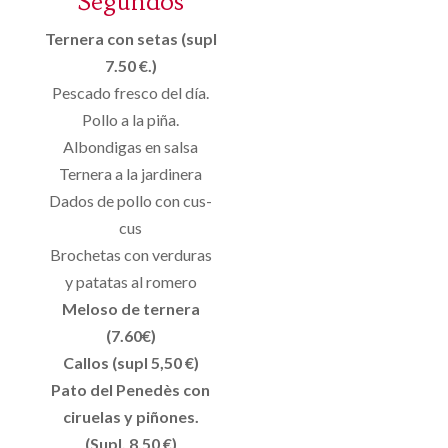
Segundos
Ternera con setas (supl
7.50 €.)
Pescado fresco del día.
Pollo a la piña.
Albondigas en salsa
Ternera a la jardinera
Dados de pollo con cus-
cus
Brochetas con verduras
y patatas al romero
Meloso de ternera
(7.60€)
Callos (supl 5,50 €)
Pato del Penedès con
ciruelas y piñones.
(Supl. 8.50 €)