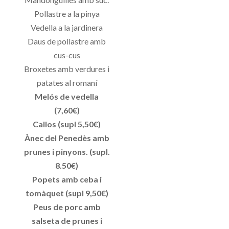
Pollastre a la pinya
Vedella a la jardinera
Daus de pollastre amb
cus-cus
Broxetes amb verdures i
patates al romaní
Melós de vedella
(7,60€)
Callos (supl 5,50€)
Ànec del Penedès amb
prunes i pinyons. (supl.
8.50€)
Popets amb ceba i
tomàquet (supl 9,50€)
Peus de porc amb
salseta de prunes i