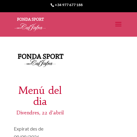
+34 977 677 188
Menú del
dia
Divendres, 22 d’abril
Expirat des de
08/08/2026