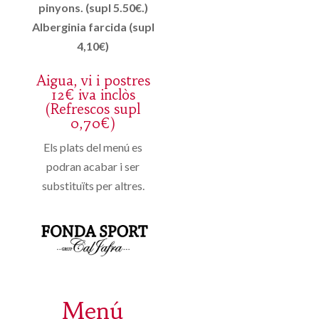
pinyons. (supl 5.50€.)
Alberginia farcida (supl
4,10€)
Aigua, vi i postres
12€ iva inclòs
(Refrescos supl
0,70€)
Els plats del menú es
podran acabar i ser
substituïts per altres.
Menú