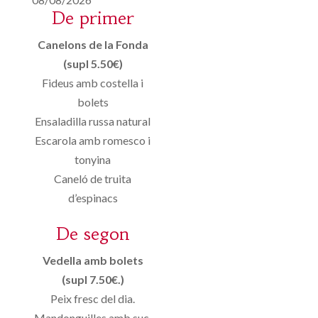
De primer
Canelons de la Fonda
(supl 5.50€)
Fideus amb costella i
bolets
Ensaladilla russa natural
Escarola amb romesco i
tonyina
Caneló de truita
d’espinacs
De segon
Vedella amb bolets
(supl 7.50€.)
Peix fresc del dia.
Mandonguilles amb suc.