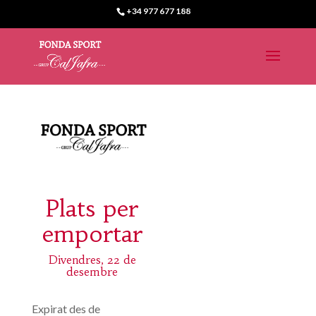
+34 977 677 188
Plats per
emportar
Divendres, 22 de
desembre
Expirat des de