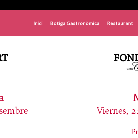
Inici
Botiga Gastronòmica
Restaurant
a
esembre
Viernes, 
P