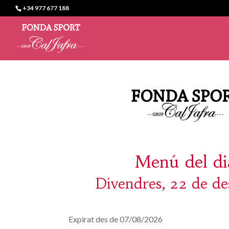
+34 977 677 188
Menú del di
Divendres, 22 de d
Expirat des de 07/08/2026