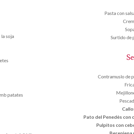
Pasta con salsa
Crem
Sopa
la soja
Surtido de 
S
etes
Contramuslo de po
Fric
Mejillo
 amb patates
Pescado
Callo
Pato del Penedès con ci
Pulpitos con cebo
Berenjena r