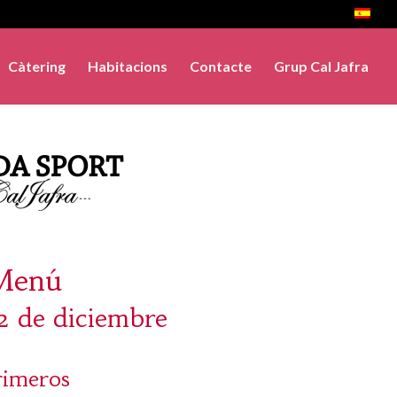
Càtering
Habitacions
Contacte
Grup Cal Jafra
Menú
22 de diciembre
rimeros