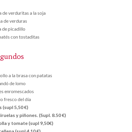
 de verduritas a la soja
a de verduras
 de picadillo
patés con tostaditas
egundos
llo a la brasa con patatas
andó de lomo
nes enromescados
 fresco del día
s (supl 5,50 €)
ruelas y piñones. (Supl. 8.50 €)
lla y tomate (supl 9,50€)
ellena (supl 4,10 €)