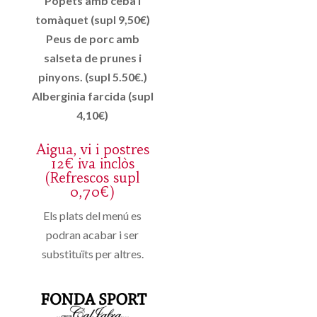
Popets amb ceba i
tomàquet (supl 9,50€)
Peus de porc amb
salseta de prunes i
pinyons. (supl 5.50€.)
Alberginia farcida (supl
4,10€)
Aigua, vi i postres
12€ iva inclòs
(Refrescos supl
0,70€)
Els plats del menú es
podran acabar i ser
substituïts per altres.