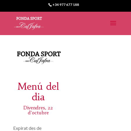
+34 977 677 188
Menú del
dia
Divendres, 22
d’octubre
Expirat des de