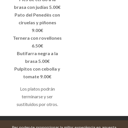
brasa con judías 5.00€
Pato del Penedès con
ciruelas y piñones
9.00€
Ternera con rovellones
6.50€
Butifarra negra a la
brasa 5.00€
Pulpitos con cebolla y
tomate 9.00€
Los platos podrán
terminarse y ser
sustituidos por otros.
Avís legal
Cistella
El meu compte
Per poder-te proporcionar la millor experiència en aquesta