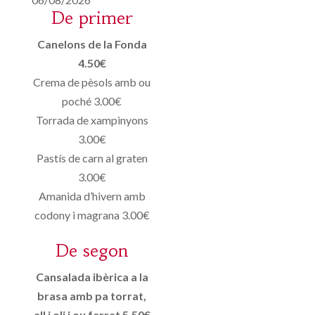
De primer
Canelons de la Fonda
4.50€
Crema de pèsols amb ou
poché 3.00€
Torrada de xampinyons
3.00€
Pastís de carn al graten
3.00€
Amanida d’hivern amb
codony i magrana 3.00€
De segon
Cansalada ibèrica a la
brasa amb pa torrat,
all i oli i ou ferrat 5.50€