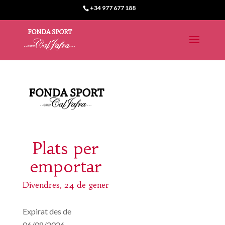
+34 977 677 188
Plats per
emportar
Divendres, 24 de gener
Expirat des de
06/08/2026