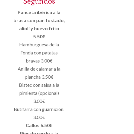
Segundos
Panceta ibérica a la
brasa con pan tostado,
alioli y huevo frito
5.50€
Hamburguesa de la
Fonda con patatas
bravas 3.00€
Anilla de calamar a la
plancha 3.50€
Bistec con salsa a la
pimienta (opcional)
3.00€
Butifarra con guarnición.
3.00€
Callos 6.50€
Pies de cerdo a la