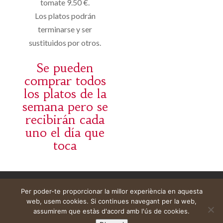
tomate 9.50 €.
Los platos podrán
terminarse y ser
sustituidos por otros.
Se pueden
comprar todos
los platos de la
semana pero se
recibirán cada
uno el día que
toca
Avís legal
Cistella
El meu compte
Per poder-te proporcionar la millor experiència en aquesta
web, usem cookies. Si continues navegant per la web,
assumirem que estàs d'acord amb l'ús de cookies.