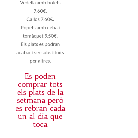
Vedella amb bolets
7.60€.
Callos 7.60€.
Popets amb ceba i
tomàquet 9.50€.
Els plats es podran
acabar i ser substituïts
per altres.
Es poden
comprar tots
els plats de la
setmana però
es rebran cada
un al dia que
toca