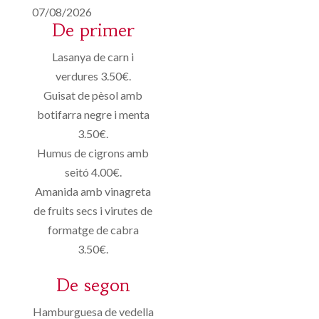
07/08/2026
De primer
Lasanya de carn i
verdures 3.50€.
Guisat de pèsol amb
botifarra negre i menta
3.50€.
Humus de cigrons amb
seitó 4.00€.
Amanida amb vinagreta
de fruits secs i virutes de
formatge de cabra
3.50€.
De segon
Hamburguesa de vedella