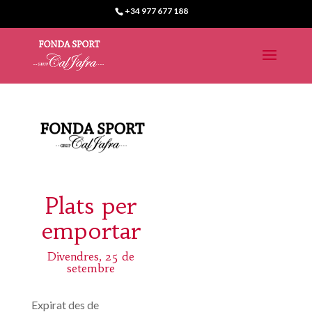
+34 977 677 188
Plats per
emportar
Divendres, 25 de
setembre
Expirat des de