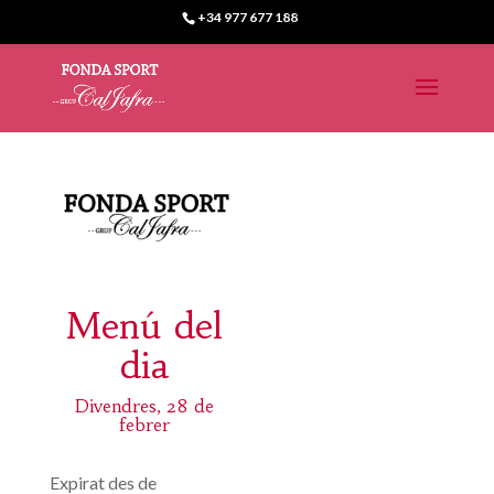
+34 977 677 188
Menú del
dia
Divendres, 28 de
febrer
Expirat des de