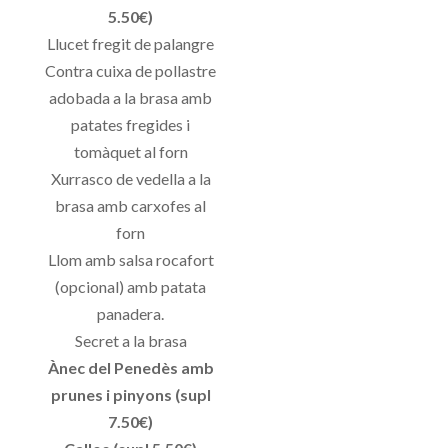
5.50€)
Llucet fregit de palangre
Contra cuixa de pollastre
adobada a la brasa amb
patates fregides i
tomàquet al forn
Xurrasco de vedella a la
brasa amb carxofes al
forn
Llom amb salsa rocafort
(opcional) amb patata
panadera.
Secret a la brasa
Ànec del Penedès amb
prunes i pinyons (supl
7.50€)