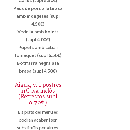
Callos (supl 5.50€)
Peus de porc a la brasa
amb mongetes (supl
4.50€)
Vedella amb bolets
(supl 4.00€)
Popets amb ceba i
tomàquet (supl 6.50€)
Botifarra negra a la
brasa (supl 4.50€)
Aigua, vi i postres
11€ iva inclòs
(Refrescos supl
0,70€)
Els plats del menú es
podran acabar i ser
substituïts per altres.