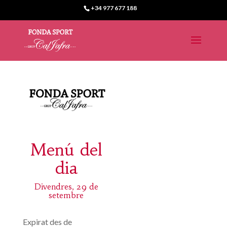
+34 977 677 188
Menú del
dia
Divendres, 29 de
setembre
Expirat des de