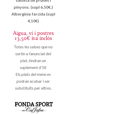
salseta de prunes i
pinyons. (supl 6.50€.)
Alberginia farcida (supl
4,10€)
Aigua, vi i postres
13,50€ iva inclòs
Totes les salses que no
surtin a l’anunciat del
plat, tindran un
suplement d’1€
Els plats del menú es
podran acabar i ser
substituïts per altres.