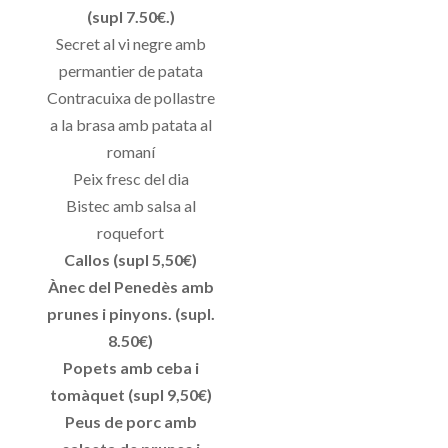
(supl 7.50€.)
Secret al vi negre amb
permantier de patata
Contracuixa de pollastre
a la brasa amb patata al
romaní
Peix fresc del dia
Bistec amb salsa al
roquefort
Callos (supl 5,50€)
Ànec del Penedès amb
prunes i pinyons. (supl.
8.50€)
Popets amb ceba i
tomàquet (supl 9,50€)
Peus de porc amb