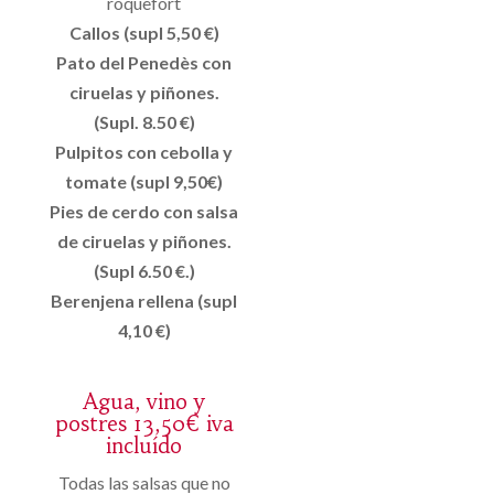
roquefort
Callos (supl 5,50 €)
Pato del Penedès con
ciruelas y piñones.
(Supl. 8.50 €)
Pulpitos con cebolla y
tomate (supl 9,50€)
Pies de cerdo con salsa
de ciruelas y piñones.
(Supl 6.50 €.)
Berenjena rellena (supl
4,10 €)
Agua, vino y
postres 13,50€ iva
incluído
Todas las salsas que no