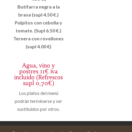
Butifarra negra a la
brasa (supl 4.50 €.)
Pulpitos con cebolla y
tomate. (Supl 6.50 €.)
Ternera con rovellones
(supl 4.00 €)
Agua, vino y
postres 11€ iva
incluído (Refrescos
supl 0,70€)
Los platos del menú
podrán terminarse y ser
sustituidos por otros.
Avís legal
Cistella
El meu compte