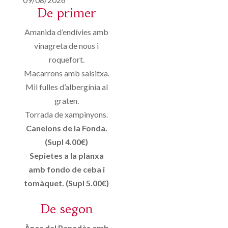
De primer
Amanida d’endívies amb
vinagreta de nous i
roquefort.
Macarrons amb salsitxa.
Mil fulles d’albergínia al
graten.
Torrada de xampinyons.
Canelons de la Fonda.
(Supl 4.00€)
Sepietes a la planxa
amb fondo de ceba i
tomàquet. (Supl 5.00€)
De segon
Ànec del Penedès amb