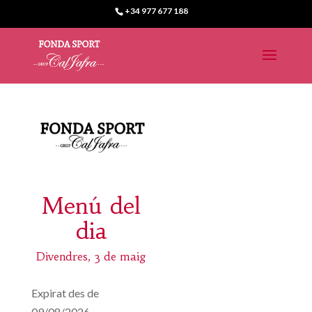
+34 977 677 188
Menú del
dia
Divendres, 3 de maig
Expirat des de
09/08/2026