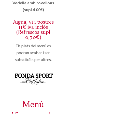
Vedella amb rovellons
(supl 4.00€)
Aigua, vi i postres
11€ iva inclòs
(Refrescos supl
0,70€)
Els plats del menú es
podran acabar i ser
substituïts per altres.
Menú