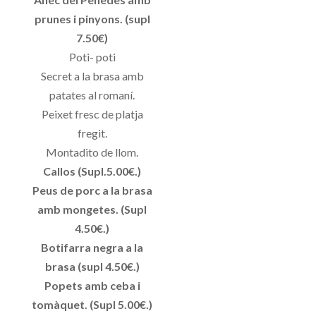
prunes i pinyons. (supl
7.50€)
Poti- poti
Secret a la brasa amb
patates al romaní.
Peixet fresc de platja
fregit.
Montadito de llom.
Callos (Supl.5.00€.)
Peus de porc a la brasa
amb mongetes. (Supl
4.50€.)
Botifarra negra a la
brasa (supl 4.50€.)
Popets amb ceba i
tomàquet. (Supl 5.00€.)