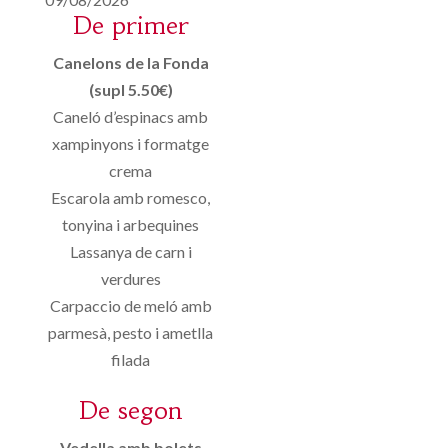
De primer
Canelons de la Fonda
(supl 5.50€)
Caneló d’espinacs amb
xampinyons i formatge
crema
Escarola amb romesco,
tonyina i arbequines
Lassanya de carn i
verdures
Carpaccio de meló amb
parmesà, pesto i ametlla
filada
De segon
Vedella amb bolets