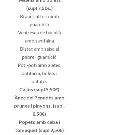
(supl 7.50€.)
Braons al forn amb
guarnició
Ventresca de bacallà
amb samfaina
Bistec amb salsa al
pebre i guarnició
Poti-poti amb aletes,
butifarra, bolets i
patates
Callos (supl 5,50€)
Ànec del Penedès amb
prunes i pinyons. (supl.
8.50€)
Popets amb ceba i
tomàquet (supl 9,50€)