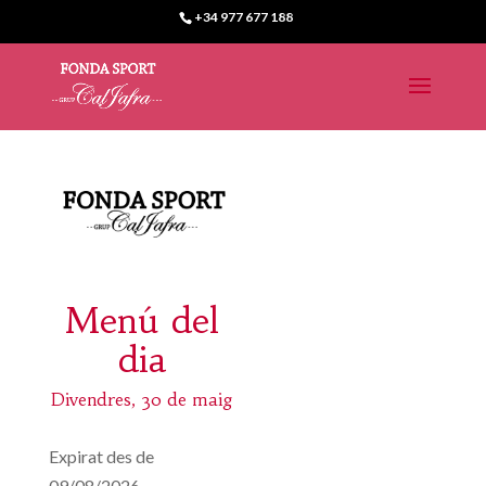
+34 977 677 188
Menú del
dia
Divendres, 30 de maig
Expirat des de
09/08/2026