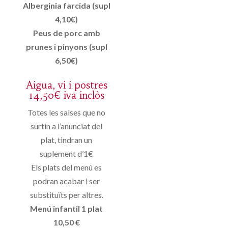
Alberginia farcida (supl
4,10€)
Peus de porc amb
prunes i pinyons (supl
6,50€)
Aigua, vi i postres
14,50€ iva inclòs
Totes les salses que no
surtin a l’anunciat del
plat, tindran un
suplement d’1€
Els plats del menú es
podran acabar i ser
substituïts per altres.
Menú infantil 1 plat
10,50 €