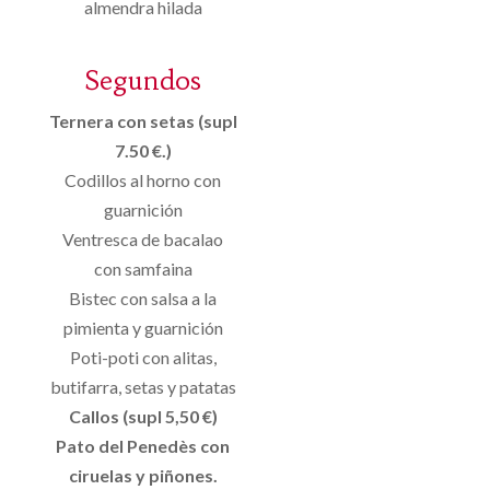
almendra hilada
Segundos
Ternera con setas (supl
7.50 €.)
Codillos al horno con
guarnición
Ventresca de bacalao
con samfaina
Bistec con salsa a la
pimienta y guarnición
Poti-poti con alitas,
butifarra, setas y patatas
Callos (supl 5,50 €)
Pato del Penedès con
ciruelas y piñones.