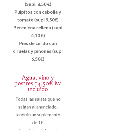
(Supl. 8.50 €)
Pulpitos con cebolla y
tomate (supl 9,50€)
Berenjena rellena (supl
4,10 €)
Pies de cerdo con
ciruelas y piñones (supl
6,50€)
Agua, vino y
postres 14,50€ iva
incluído
Todas las salsas que no
salgan al anunciado,
tendrán un suplemento
de 1€