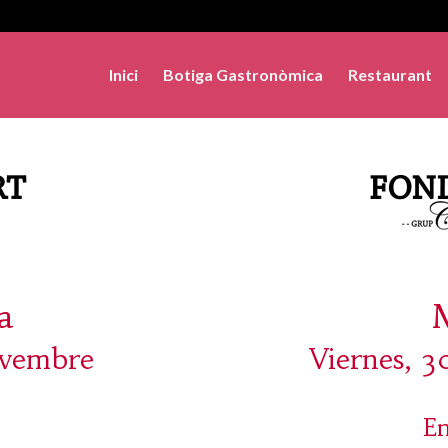
Inici
Botiga Gastronòmica
Restaurant
a
ovembre
Viernes, 3
En