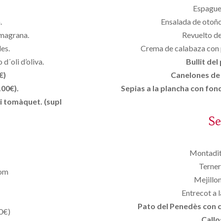
Espaguet
.
Ensalada de otoño
 magrana.
Revuelto de
es.
Crema de calabaza con p
d´oli d’oliva.
Bullit del
€)
Canelones de l
.00€).
Sepias a la plancha con fond
i tomàquet. (supl
S
Montadit
Ternera
lom
Mejillo
Entrecot a l
Pato del Penedès con ci
00€)
Callo