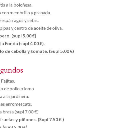
is a la boloñesa.
 con membrillo y granada.
 espárragos y setas.
ipas y centro de aceite de oliva.
 perol (supl 5.00 €)
a Fonda (supl 4.00 €).
o de cebolla y tomate. (Supl 5.00 €)
egundos
Fajitas.
o de pollo o lomo
 a la jardinera.
nes enromescats.
a brasa (supl 7.00 €)
ruelas y piñones. (Supl 7.50 €.)
s (supl 5.00 €)