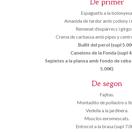
De primer
Espaguetis a la bolonyesa
Amanida de tardor amb codony i
Remenat d’espàrrecs i gírgol
Crema de carbassa amb pipes y centro 
Bullit del perol (supl 5.00
Canelons de la Fonda (supl 4
Sepietes a la planxa amb fondo de ceba 
5.00€)
De segon
Fajitas.
Montadito de pollastre o l
Vedella a la jardinera.
Musclos enromescats.
Entrecot a la brasa (supl 7.