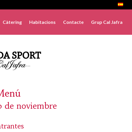
Càtering
Habitacions
Contacte
Grup Cal Jafra
Menú
0 de noviembre
trantes