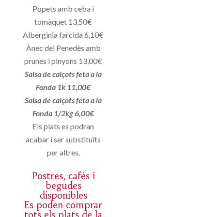
Popets amb ceba i
tomàquet 13,50€
Alberginia farcida 6,10€
Ànec del Penedès amb
prunes i pinyons 13,00€
Salsa de calçots feta a la
Fonda 1k 11,00€
Salsa de calçots feta a la
Fonda 1/2kg 6,00€
Els plats es podran
acabar i ser substituïts
per altres.
Postres, cafès i
begudes
disponibles
Es poden comprar
tots els plats de la