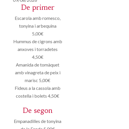
De primer
Escarola amb romesco,
tonyina i arbequina
5,00€
Hummus de cigrons amb
anxoves i torradetes
4,50€
Amanida de tomàquet
amb vinagreta de peix i
marisc 5,00€
Fideus a la cassola amb
costella i bolets 4,50€
De segon
Empanadilles de tonyina
de la Fonda 5,00€