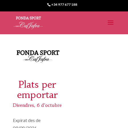
+34 977 677 188
Plats per
emportar
Divendres, 6 d’octubre
Expirat des de
09/08/2026