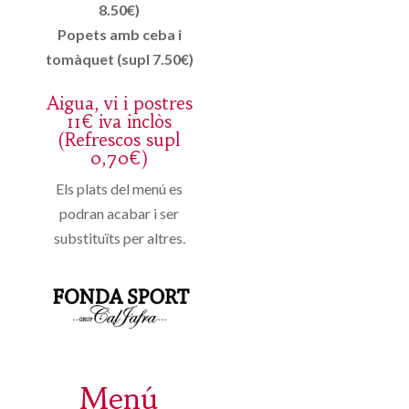
8.50€)
Popets amb ceba i
tomàquet (supl 7.50€)
Aigua, vi i postres
11€ iva inclòs
(Refrescos supl
0,70€)
Els plats del menú es
podran acabar i ser
substituïts per altres.
Menú