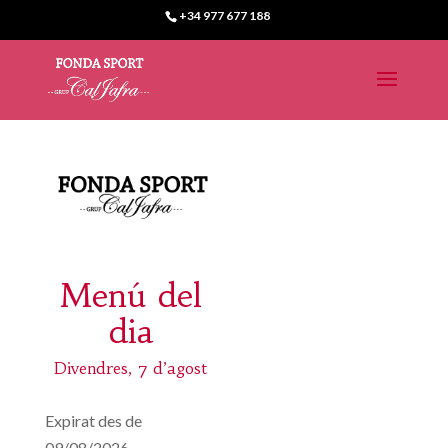
+34 977 677 188
Menú del
dia
Divendres, 7 d’agost
Expirat des de
09/08/2026